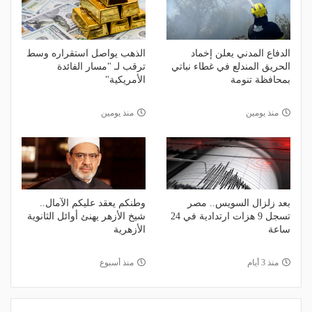
الدفاع المدني يعلن إخماد
الذهب يواصل استقراره وسط
الحريق المندلع في غطاء نباتي
ترقب لـ "مسار الفائدة
بمحافظة تنومة
الأمريكية"
منذ يومين
منذ يومين
بعد زلزال السويس.. مصر
وطنكم يعقد عليكم الآمال..
تسجل 9 هزات ارتدادية في 24
شيخ الأزهر يهنئ أوائل الثانوية
ساعة
الأزهرية
منذ 3 أيام
منذ أسبوع