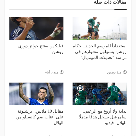
مقالات ذات صلة
استعداداً للموسم الجديد.. حكام
فيليكس يفتتح جوائز دوري
روشن يستهلون مشوارهم في
روشن
دراسة "تعديلات المونديال"
منذ يومين
منذ 3 أيام
بداية ولا أروع مع الزعيم..
مقابل 10 ملايين.. برشلونة
سامرفيل يسجل هدفًا مذهلًا
على أعتاب ضم كانسيلو من
للهلال- فيديو
الهلال