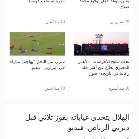
يعلن موعد حفل توقيع محمد
مدربًا لمنتخب فرنسا
صلاح
منذ يومين
منذ أسبوع
تحت سفح الأهرامات.. الأهلي
سرب من النحل "يهاجم" مباراة
المصري يعلن عن أكبر عقد
في البرازيل- فيديو
رعاية في تاريخه- صور
منذ أسبوع
منذ أسبوع
الهلال يتحدى غياباته بفوز ثلاثي قبل
ديربي الرياض- فيديو