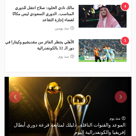
4
مالك نادي الخلود: صلاح انتقل للدوري
المناسب.. الدوري السعودي ليس مكانًا
لقضاء إجازة التقاعد
منذ يومين
5
الأهلي ينتظر الفائز من مقديشيو وكيتارا في
دور الـ 32 بالكونفدرالية
منذ يوم
منذ يوم
الموعد والقنوات الناقلة.. دليلك لمتابعة قرعة دوري أبطال
إفريقيا والكونفدرالية اليوم