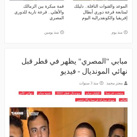
الموعد والقنوات الناقلة.. دليلك
قمة مبكرة بين الزمالك
لمتابعة قرعة دوري أبطال
والأهلي.. قرعة نارية للدوري
إفريقيا والكونفدرالية اليوم
المصري
منذ يوم
منذ يومين
مبابي "المصري" يظهر في قطر قبل
نهائي المونديال - فيديو
معتز محمد
منذ 3 سنوات
منتخب فرنسا
كيليان مبابي
مونديال قطر 2022
شبيه مبابي
نهائي كأس
العالم
موعد مباراة فرنسا والارجنتين