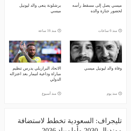
ميسي يصل إلى مسقط رأسه
برشلونة ينعى والد ليونيل
لحضور جنازة والده
ميسي
منذ 6 ساعات
منذ 16 ساعة
وفاة والد ليونيل ميسي
الاتحاد البرازيلي يدرس تنظيم
مباراة وداعية لنيمار بعد اعتزاله
الدولي
منذ يوم
منذ أسبوع
تليجراف: السعودية تخطط لاستضافة
مونديال 2030 وأولمبياد 2036