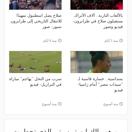
بالألعاب النارية.. آلاف الأتراك
صلاح يصل اسطنبول تمهيدًا
يستقبلون صلاح في طرابزون-
للانتقال التاريخي إلى طرابزون
فيديو وصور
سبور- صور
منذ 3 أيام
منذ 4 أيام
بسداسية.. خسارة قاسية لـ
سرب من النحل "يهاجم" مباراة
"سيدات مصر" أمام زامبيا-
في البرازيل- فيديو
فيديو
منذ أسبوع
منذ أسبوع
من هو مالك ليستر سيتي الذي تحطمت