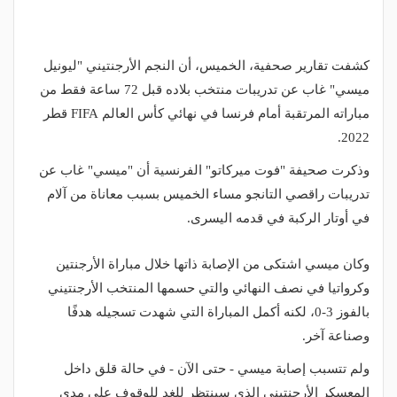
كشفت تقارير صحفية، الخميس، أن النجم الأرجنتيني "ليونيل
ميسي" غاب عن تدريبات منتخب بلاده قبل 72 ساعة فقط من
مباراته المرتقبة أمام فرنسا في نهائي كأس العالم FIFA قطر
2022.
وذكرت صحيفة "فوت ميركاتو" الفرنسية أن "ميسي" غاب عن
تدريبات راقصي التانجو مساء الخميس بسبب معاناة من آلام
في أوتار الركبة في قدمه اليسرى.
وكان ميسي اشتكى من الإصابة ذاتها خلال مباراة الأرجنتين
وكرواتيا في نصف النهائي والتي حسمها المنتخب الأرجنتيني
بالفوز 3-0، لكنه أكمل المباراة التي شهدت تسجيله هدفًا
وصناعة آخر.
ولم تتسبب إصابة ميسي - حتى الآن - في حالة قلق داخل
المعسكر الأرجنتيني الذي سينتظر للغد للوقوف على مدى