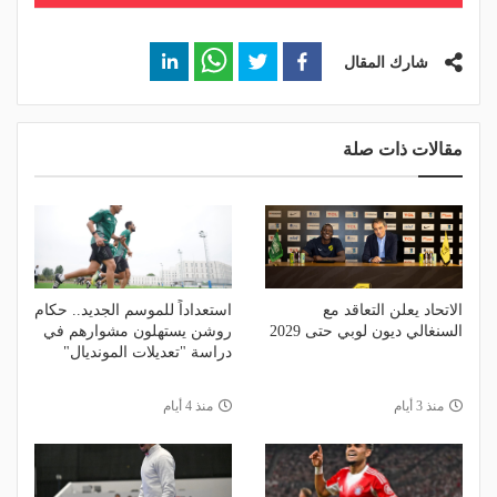
شارك المقال
مقالات ذات صلة
الاتحاد يعلن التعاقد مع
استعداداً للموسم الجديد.. حكام
السنغالي ديون لوبي حتى 2029
روشن يستهلون مشوارهم في
دراسة "تعديلات المونديال"
منذ 3 أيام
منذ 4 أيام