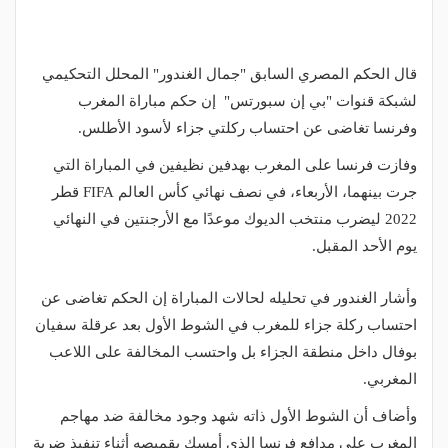
قال الحكم المصري السابق "جمال الغندور" المحلل التحكيمي
لشبكة قنوات "بي إن سبورتس" إن حكم مباراة المغرب
وفرنسا تغاضى عن احتساب ركلتي جزاء لأسود الأطلس.
وفازت فرنسا على المغرب بهدفين نظيفين في المباراة التي
جرت بينهما، الأربعاء، في نصف نهائي كأس العالم FIFA قطر
2022 ليضرب منتخب الديوك موعدًا مع الأرجنتين في النهائي
يوم الأحد المقبل.
وأشار الغندور في تحليله لحالات المباراة إن الحكم تغاضى عن
احتساب ركلة جزاء للمغرب في الشوط الأول بعد عرقلة سفيان
بوفال داخل منطقة الجزاء بل واحتسب المخالفة على اللاعب
المغربي.
وأضاف أن الشوط الأول ذاته شهد وجود مخالفة ضد مهاجم
المغرب على مدافع فرنسا الذي أمسك بقميصه أثناء تنفيذ ضربة