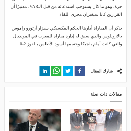
حرة، وهو ما كان يستوجب استدعائه من قبل الـVAR، معتبرًا أن
القرارين كانا سيغيران مجرى اللقاء.
يذكر أن المباراة أدارها الحكم المكسيكي سيزار أرتورو راموس
بالازويلوس والذي سبق له إدارة مباراة للمغرب في المونديال
والتي كانت أمام بلجيكا وحسمها أسود الأطلس بالفوز 2-0.
شارك المقال
مقالات ذات صلة