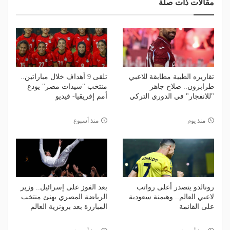
مقالات ذات صلة
تقاريره الطبية مطابقة للاعبي
تلقى 9 أهداف خلال مباراتين..
طرابزون.. صلاح جاهز
منتخب "سيدات مصر" يودع
"للانفجار" في الدوري التركي
أمم إفريقيا- فيديو
منذ يوم
منذ أسبوع
رونالدو يتصدر أعلى رواتب
بعد الفوز على إسرائيل.. وزير
لاعبي العالم.. وهيمنة سعودية
الرياضة المصري يهنئ منتخب
على القائمة
المبارزة بعد برونزية العالم