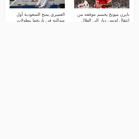
بايرن ميونخ يحسم موقفه من
العميري يمنح السعودية أول
انتقال لويس دياز إلى الهلال
ميدالية في تاريخها ببطولات
العالم للمبارزة
منذ أسبوع
منذ أسبوع
الأكثر مشاهدة
1
هل يذهب لريال مدريد؟.. السيتي يرفض
عرض برشلونة بشأن رودري
منذ يوم
2
ريمونتادا لم تكتمل.. إسبانيا تحرم ناشئات
مصر من نهائي مونديال اليد- فيديو
منذ يوم