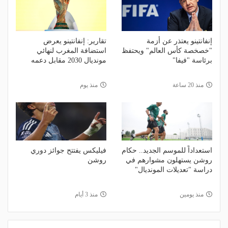
إنفانتينو يعتذر عن أزمة
تقارير: إنفانتينو يعرض
"خصخصة كأس العالم" ويحتفظ
استضافة المغرب لنهائي
برئاسة "فيفا"
مونديال 2030 مقابل دعمه
منذ 20 ساعة
منذ يوم
استعداداً للموسم الجديد.. حكام
فيليكس يفتتح جوائز دوري
روشن يستهلون مشوارهم في
روشن
دراسة "تعديلات المونديال"
منذ يومين
منذ 3 أيام