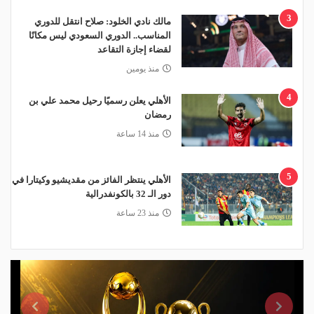
3
مالك نادي الخلود: صلاح انتقل للدوري
المناسب.. الدوري السعودي ليس مكانًا
لقضاء إجازة التقاعد
منذ يومين
4
الأهلي يعلن رسميًا رحيل محمد علي بن
رمضان
منذ 14 ساعة
5
الأهلي ينتظر الفائز من مقديشيو وكيتارا في
دور الـ 32 بالكونفدرالية
منذ 23 ساعة