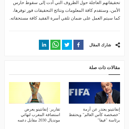
تحقيقاتهم العاجلة حول الظروف التي أدت إلى سقوط حارس
الأمن، وستقدم كافة المعلومات ونتائج التحقيقات فور توفرها،
كما سيتم العمل على ضمان تلقي أسرة الفقيد كافة مستحقاته.
شارك المقال
مقالات ذات صلة
إنفانتينو يعتذر عن أزمة
تقارير: إنفانتينو يعرض
"خصخصة كأس العالم" ويحتفظ
استضافة المغرب لنهائي
برئاسة "فيفا"
مونديال 2030 مقابل دعمه