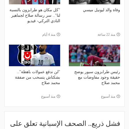
وفاة والد ليونيل ميسي
"كل مكان هو طرابزون بالنسبة
لنا".. سر رسالة صلاح لجماهير
النادي التركي- فيديو
منذ 22 ساعة
منذ 4 أيام
رئيس طرابزون سبور يوضح
"لن ندفع عمولات باهظة"..
حقيقة وجود مفاوضات مع
بشكتاش ينسحب من صفقة
محمد صلاح
محمد صلاح
منذ أسبوع
منذ أسبوع
فشل ذريع.. الصحف الإسبانية تعلق على