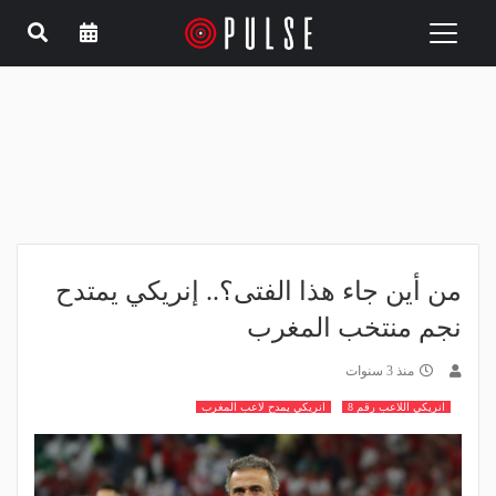
Toggle
navigation
من أين جاء هذا الفتى؟.. إنريكي يمتدح
نجم منتخب المغرب
منذ 3 سنوات
انريكي اللاعب رقم 8
انريكي يمدح لاعب المغرب