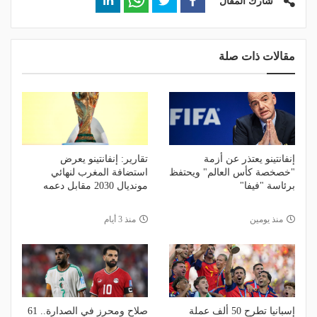
شارك المقال
مقالات ذات صلة
إنفانتينو يعتذر عن أزمة
تقارير: إنفانتينو يعرض
"خصخصة كأس العالم" ويحتفظ
استضافة المغرب لنهائي
برئاسة "فيفا"
مونديال 2030 مقابل دعمه
منذ يومين
منذ 3 أيام
إسبانيا تطرح 50 ألف عملة
صلاح ومحرز في الصدارة.. 61