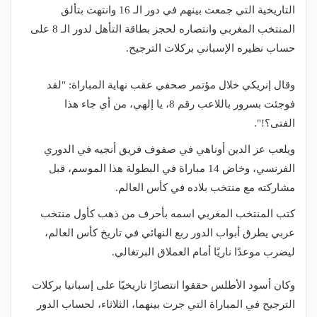
التاريخية التي جمعت بينهم في دور الـ 16 وانتهت بتألق
المنتخب المغربي وانتصاره لحجز بطاقة التأهل لدور الـ 8 على
حساب نظيره الإسباني بركلات الترجيح.
وقال إنريكي خلال مؤتمر صحفي عقب نهاية المباراة: "لقد
فوجئت بسرور باللاعب رقم 8، يا إلهي، من أي جاء هذا
الفتى؟!".
ويلعب عز الدين أوناهي في صفوف فريق أنجيه في الدوري
الفرنسي، وخاض 14 مباراة في البطولة هذا الموسم، قبل
مشاركته مع منتخب بلاده في كأس العالم.
كتب المنتخب المغربي اسمه بأحرف من ذهب كأول منتخب
عربي يطرق أبواب الدور ربع النهائي في تاريخ كأس العالم،
ليضرب موعدًا ناريًا أمام العملاق البرتغالي.
وكان أسود الأطلس حققوا انتصارًا تاريخيًا على إسبانيا بركلات
الترجيح في المباراة التي جرت بينهما، الثلاثاء، لحساب الدور