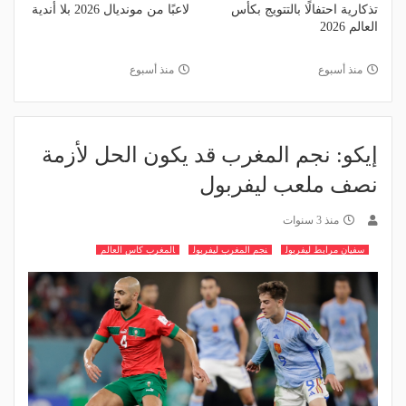
تذكارية احتفالًا بالتتويج بكأس
لاعبًا من مونديال 2026 بلا أندية
العالم 2026
منذ أسبوع
منذ أسبوع
إيكو: نجم المغرب قد يكون الحل لأزمة
نصف ملعب ليفربول
منذ 3 سنوات
سفيان مرابط ليفربول
نجم المغرب ليفربول
المغرب كاس العالم