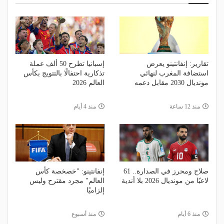
تقارير: إنفانتينو يعرض
إسبانيا تطرح 50 ألف عملة
استضافة المغرب لنهائي
تذكارية احتفالًا بالتتويج بكأس
مونديال 2030 مقابل دعمه
العالم 2026
منذ 12 ساعة
منذ 4 أيام
صلاح ومحرز في الصدارة.. 61
إنفانتينو: "خصخصة كأس
لاعبًا من مونديال 2026 بلا أندية
العالم" مجرد مقترح وليس
إلزاميًا
منذ 6 أيام
منذ أسبوع