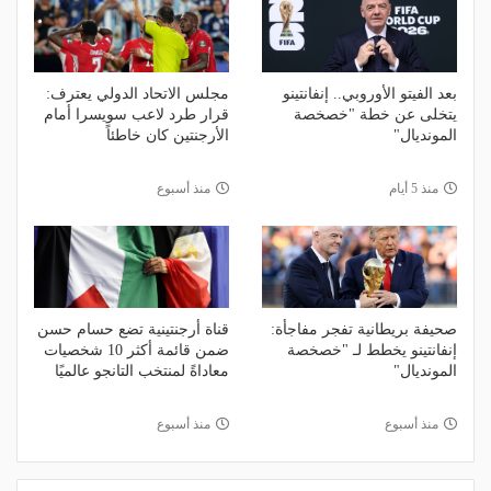
بعد الفيتو الأوروبي.. إنفانتينو
مجلس الاتحاد الدولي يعترف:
يتخلى عن خطة "خصخصة
قرار طرد لاعب سويسرا أمام
المونديال"
الأرجنتين كان خاطئاً
منذ 5 أيام
منذ أسبوع
صحيفة بريطانية تفجر مفاجأة:
قناة أرجنتينية تضع حسام حسن
إنفانتينو يخطط لـ "خصخصة
ضمن قائمة أكثر 10 شخصيات
المونديال"
معاداةً لمنتخب التانجو عالميًا
منذ أسبوع
منذ أسبوع