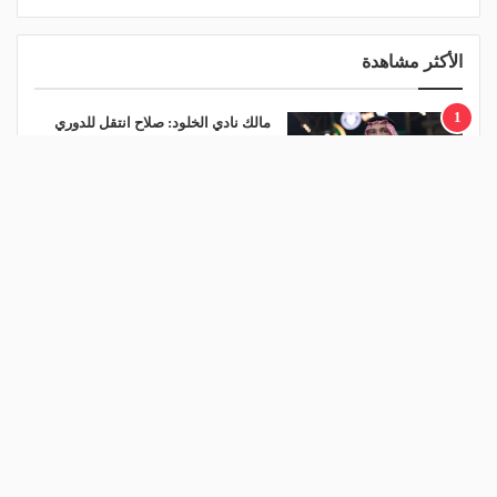
الأكثر مشاهدة
1
مالك نادي الخلود: صلاح انتقل للدوري
المناسب.. الدوري السعودي ليس مكانًا
لقضاء إجازة التقاعد
منذ يوم
2
مشاركة تاريخية و"أندية اندماج".. كل ما
تريد معرفته عن قرعة الدوري المصري
اليوم
منذ يوم
3
البورصة كلمة السر.. لماذا أعلن طرابزون
سبور رسميًا عن مفاوضات صلاح؟
منذ يوم
4