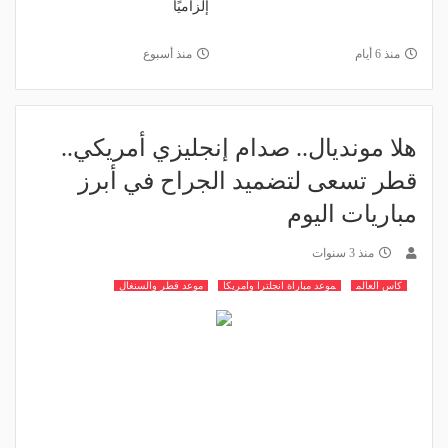
إلزاميًا
منذ 6 أيام
منذ أسبوع
هلا مونديال.. صدام إنجليزي أمريكي..
قطر تسعى لتضميد الجراح في أبرز
مباريات اليوم
منذ 3 سنوات
كاس العالم
موعد مباراة انجلترا وامريكا
موعد قطر والسنغال