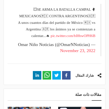
💥SE ARMA LA BATALLA CAMPAL 🥊
MEXICANOS🇲🇽 CONTRA ARGENTINOS🇦🇷
A unos cuantos días del partido de México 🇲🇽 vs
Argentina 🇦🇷 los ánimos ya se comienzan a
calentar...🔥
pic.twitter.com/bI8hwOPH6B
— Omar Niño Noticias (@OmarNNoticias)
November 23, 2022
شارك المقال
مقالات ذات صلة