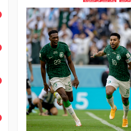
لارجنتين
هدف ميسي في السعودية