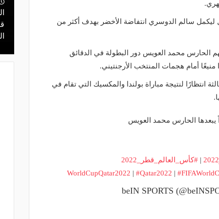
ال
منذ يوم
 ليكمل سالم الدوسري انتفاضة الأخضر بهدف أكثر من
 محمد علي بن
قرعة تمهيدي أبطال إفريقيا.. مهمة سهلة
قر
لـ "الزمالك" وعقبة مرتقبة في دور الـ 32
ال
م الحارس محمد العويس دور البطولة في الدقائق
 منيعًا أمام هجمات المنتخب الأرجنتيني.
 انتظارًا لنتيجة مباراة بولندا والمكسيك التي تقام في
.
 يبعدها الحارس محمد العويس
|
#كأس_العالم_قطر_2022
|
#Qatar2022
|
#FIFAWorld