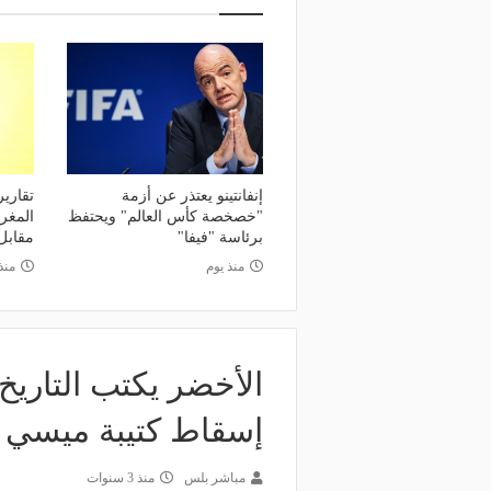
إنفانتينو يعتذر عن أزمة
تقارير
"خصخصة كأس العالم" ويحتفظ
برئاسة "فيفا"
مقابل
منذ يوم
منذ
إسقاط كتيبة ميسي
مباشر بلس
منذ 3 سنوات