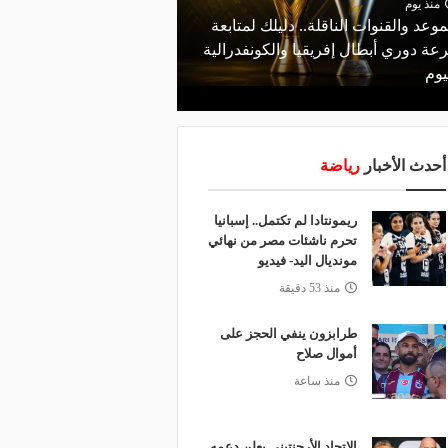
منذ يوم
موعد والقنوات الناقلة.. دليلك لمتابعة
منذ 18 ساعة
عة دوري أبطال إفريقيا والكونفدرالية
الأهلي يعلن رسميًا رحيل
يوم
رمضان
أحدث الأخبار
رياضة
ريمونتادا لم تكتمل.. إسبانيا
تحرم ناشئات مصر من نهائي
مونديال اليد- فيديو
منذ 53 دقيقة
طرابزون ينفي الحجز على
أموال صلاح
منذ ساعة
الاتحاد الأرجنتيني يعلن دعمه