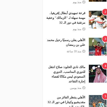
منذ يوم
2
قرعة تمهيدي أبطال إفريقيا..
مهمة سهلة لـ "الزمالك" وعقبة
مرتقبة في دور الـ 32
منذ يوم
3
الأهلي يعلن رسميًا رحيل محمد
علي بن رمضان
منذ 18 ساعة
4
مالك نادي الخلود: صلاح انتقل
للدوري المناسب.. الدوري
السعودي ليس مكانًا لقضاء
إجازة التقاعد
منذ يومين
5
الأهلي ينتظر الفائز من
مقديشيو وكيتارا في دور الـ 32
بالكونفدرالية