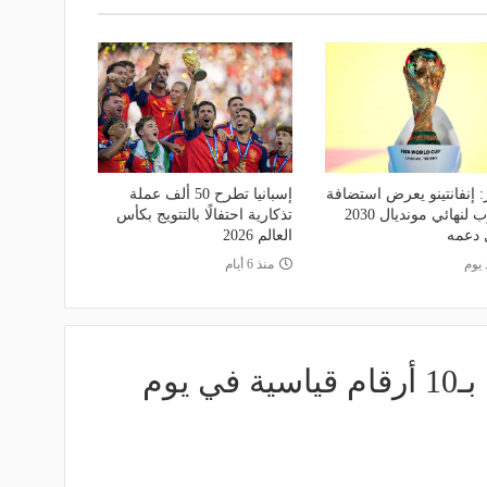
: إنفانتينو يعرض استضافة
إسبانيا تطرح 50 ألف عملة
المغرب لنهائي مونديال 2030
تذكارية احتفالًا بالتتويج بكأس
 دعمه
العالم 2026
 يوم
منذ 6 أيام
الأخضر يكتب التاريخ بـ10 أرقام قياسية في يوم