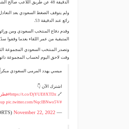
منذ يوم
الدقيقة 48 عن طريق اللاعب صالح الشهري.
وعد والقنوات الناقلة.. دليلك لمتابعة
منذ 18 ساعة
ولم يتوقف الضغط السعودي بعد التعادل
عة دوري أبطال إفريقيا والكونفدرالية
الأهلي يعلن رسميًا رحيل
رائع عند الدقيقة 53.
وم
رمضان
وقدم دفاع المنتخب السعودي ومن ورائه
المتبقية من عمر اللقاء بعدما وقفوا سدًا
وتصدر المنتخب السعودي المجموعة الثالثة
وقت لاحق اليوم لحساب المجموعة ذاتها
ميسي يهدد المرمى السعودي مبكراً
اشترك الآن 👇
🔗
https://t.co/DjYUE8XTDz
#قطر2022
Cup
pic.twitter.com/NqcIBNwo5V
#WorldCupQatar2022
November 22, 2022
— beIN SPORTS (@beINSPORTS)