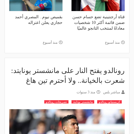
قناة أرجنتينية تضع حسام حسن
بقميص نيوم.. المصري أحمد
ضمن قائمة أكثر 10 شخصيات
حجازي يعلن اعتزاله
معاداةً لمنتخب التانجو عالميًا
منذ أسبوع
منذ أسبوع
رونالدو يفتح النار على مانشستر يونايتد:
شعرت بالخيانة.. ولا أحترم تين هاغ
مباشر بلس
منذ 3 سنوات
كريستيانو رونالدو
مانشستر يونايتد
تصريحات رونالدو