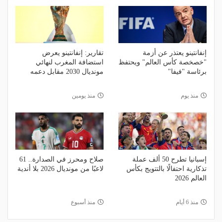
إنفانتينو يعتذر عن أزمة
تقارير: إنفانتينو يعرض
"خصخصة كأس العالم" ويحتفظ
استضافة المغرب لنهائي
برئاسة "فيفا"
مونديال 2030 مقابل دعمه
منذ يوم
منذ يومين
إسبانيا تطرح 50 ألف عملة
صلاح ومحرز في الصدارة.. 61
تذكارية احتفالًا بالتتويج بكأس
لاعبًا من مونديال 2026 بلا أندية
العالم 2026
منذ 6 أيام
منذ أسبوع