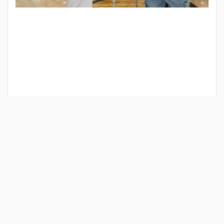
وصل النجم الأرجنتيني "ليونيل ميسي" إلى العاصمة
الإماراتية أبوظبي، الاثنين، للانضمام إلى معسكر منتخب بلاده
المقام استعدادًا لمنافسات كأس العالم "قطر 2022". ومن
المقرر أن يقود "ميسي" منتخب بلاده في
اقرأ المزيد