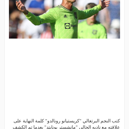
كتب النجم البرتغالي "كريستيانو رونالدو" كلمة النهاية على
علاقته مع ناديه الحالي "مانشستر يونايتد" بعدما تم الكشف