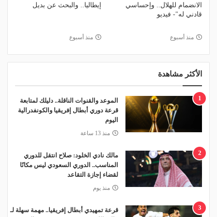
الانضمام للهلال.. وإحساسي
إيطاليا.. والبحث عن بديل
قادني له"- فيديو
منذ أسبوع
منذ أسبوع
الأكثر مشاهدة
1
الموعد والقنوات الناقلة.. دليلك لمتابعة
قرعة دوري أبطال إفريقيا والكونفدرالية
اليوم
منذ 13 ساعة
2
مالك نادي الخلود: صلاح انتقل للدوري
المناسب.. الدوري السعودي ليس مكانًا
لقضاء إجازة التقاعد
منذ يوم
3
قرعة تمهيدي أبطال إفريقيا.. مهمة سهلة لـ