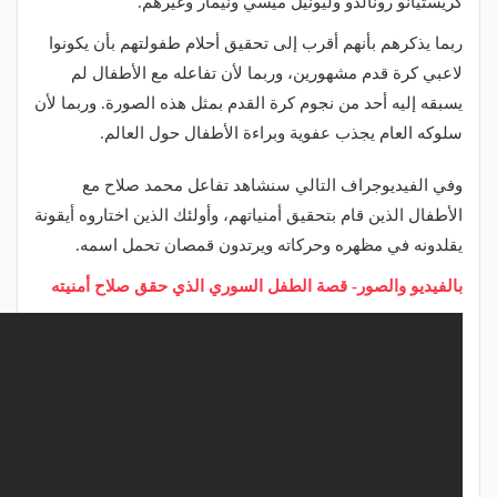
كريستيانو رونالدو وليونيل ميسي ونيمار وغيرهم.
ربما يذكرهم بأنهم أقرب إلى تحقيق أحلام طفولتهم بأن يكونوا
لاعبي كرة قدم مشهورين، وربما لأن تفاعله مع الأطفال لم
يسبقه إليه أحد من نجوم كرة القدم بمثل هذه الصورة. وربما لأن
سلوكه العام يجذب عفوية وبراءة الأطفال حول العالم.
وفي الفيديوجراف التالي سنشاهد تفاعل محمد صلاح مع
الأطفال الذين قام بتحقيق أمنياتهم، وأولئك الذين اختاروه أيقونة
يقلدونه في مظهره وحركاته ويرتدون قمصان تحمل اسمه.
بالفيديو والصور- قصة الطفل السوري الذي حقق صلاح أمنيته