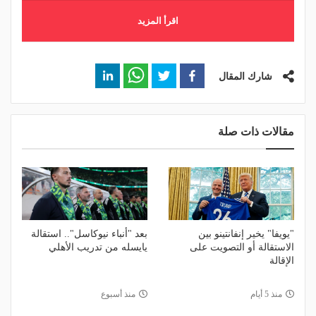
اقرأ المزيد
شارك المقال
مقالات ذات صلة
"يويفا" يخير إنفانتينو بين
بعد "أنباء نيوكاسل".. استقالة
الاستقالة أو التصويت على
يايسله من تدريب الأهلي
الإقالة
منذ 5 أيام
منذ أسبوع