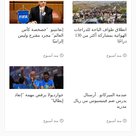
انطلاق طواف الباحة للدراجات
إنفانتينو: "خصخصة كأس
الهوائية بمشاركة أكثر من 130
العالم" مجرد مقترح وليس
دراجًا
إلزاميًا
منذ أسبوع
منذ أسبوع
صدمة الميركاتو.. أرسنال
جوارديولا يرفض مهمة "إنقاذ
يدرس ضم فينيسيوس من ريال
إيطاليا"
مدريد
منذ أسبوع
منذ أسبوع