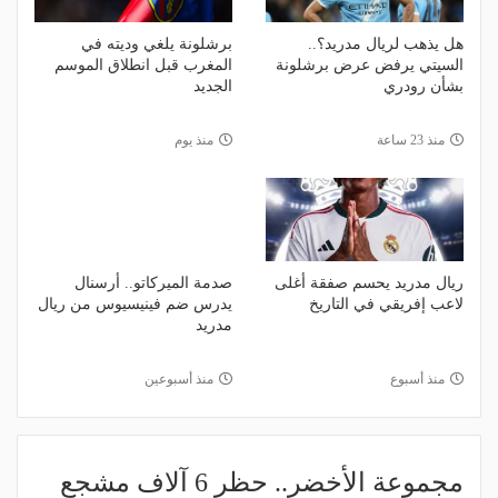
هل يذهب لريال مدريد؟..
برشلونة يلغي وديته في
السيتي يرفض عرض برشلونة
المغرب قبل انطلاق الموسم
بشأن رودري
الجديد
منذ 23 ساعة
منذ يوم
ريال مدريد يحسم صفقة أغلى
صدمة الميركاتو.. أرسنال
لاعب إفريقي في التاريخ
يدرس ضم فينيسيوس من ريال
مدريد
منذ أسبوع
منذ أسبوعين
مجموعة الأخضر.. حظر 6 آلاف مشجع