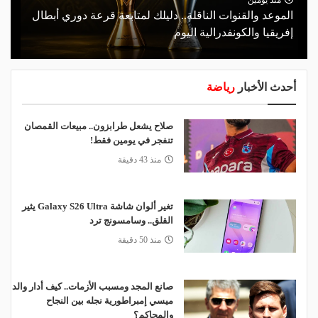
الموعد والقنوات الناقلة.. دليلك لمتابعة قرعة دوري أبطال
إفريقيا والكونفدرالية اليوم
أحدث الأخبار
رياضة
صلاح يشعل طرابزون.. مبيعات القمصان
تنفجر في يومين فقط!
منذ 43 دقيقة
تغير ألوان شاشة Galaxy S26 Ultra يثير
القلق.. وسامسونج ترد
منذ 50 دقيقة
صانع المجد ومسبب الأزمات.. كيف أدار والد
ميسي إمبراطورية نجله بين النجاح
والمحاكم؟