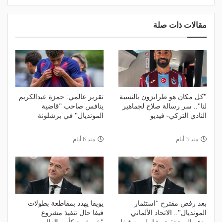
مقالات ذات صلة
"كل مكان هو طرابزون بالنسبة
تقرير عالمي: حمزة عبدالكريم
لنا".. سر رسالة صلاح لجماهير
ينافس صاحب "قاضية
النادي التركي- فيديو
المونديال" في برشلونة
منذ 3 أيام
منذ 6 أيام
بعد رفض مقترح "استثمار
يويفا يهدد بمقاطعة بطولات
المونديال".. الاتحاد الألماني
فيفا حال تنفيذ مشروع