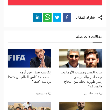
شارك المقال
مقالات ذات صلة
صانع المجد ومسبب الأزمات..
إنفانتينو يعتذر عن أزمة
كيف أدار والد ميسي
"خصخصة كأس العالم" ويحتفظ
إمبراطورية نجله بين النجاح
برئاسة "فيفا"
والمحاكم؟
منذ ساعتين
منذ يومين