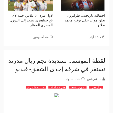
احتفالية تاريخية.. طرابزون
لأول مرة.. 5 ملايين جنيه لأي
يعلن موعد حفل توقيع محمد
نادٍ جماهيري يصعد إلى الدوري
صلاح
المصري الممتاز
منذ 3 أيام
منذ أسبوعين
لقطة الموسم.. تسديدة نجم ريال مدريد
تستقر في شرفة إحدى الشقق- فيديو
مباشر بلس
منذ 3 سنوات
ريال مدريد
الدوري الاسباني
طرائف الملاعب
تسديدة فالفيردي