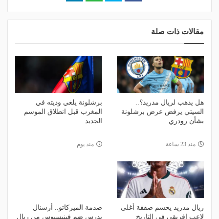
مقالات ذات صلة
هل يذهب لريال مدريد؟..
برشلونة يلغي وديته في
السيتي يرفض عرض برشلونة
المغرب قبل انطلاق الموسم
بشأن رودري
الجديد
منذ 23 ساعة
منذ يوم
ريال مدريد يحسم صفقة أغلى
صدمة الميركاتو.. أرسنال
لاعب إفريقي في التاريخ
يدرس ضم فينيسيوس من ريال