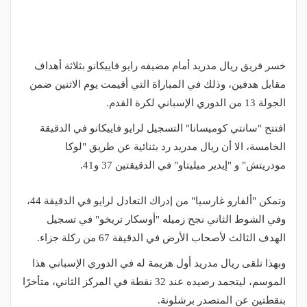
خسر فريق ريال مدريد أمام مضيفه رايو فاييكانو بثلاثة أهداف
مقابل هدفين، وذلك في المباراة التي أقيمت يوم الاثنين ضمن
الجولة 13 من الدوري الإسباني لكرة القدم.
افتتح "سانتي كوميسانا" التسجيل لرايو فاييكانو في الدقيقة
الخامسة، الا أن ريال مدريد رد بثنائية عن طريق "لوكا
مودريتش" و "إيدير ميليتاو" في الدقيقتين 37 و41.
وتمكن "ألفارو غارسيا" من إدراك التعادل لرايو في الدقيقة 44،
وفي الشوط الثاني نجح زميله "أوسكار تريخو" في تسجيل
الهدف الثالث لأصحاب الأرض في الدقيقة 67 من ركلة جزاء.
وبهذا تلقى ريال مدريد أول هزيمة له في الدوري الإسباني هذا
الموسم، ليتجمد رصيده عند 32 نقطة في المركز الثاني، متأخرًا
بنقطتين عن المتصدر برشلونة.