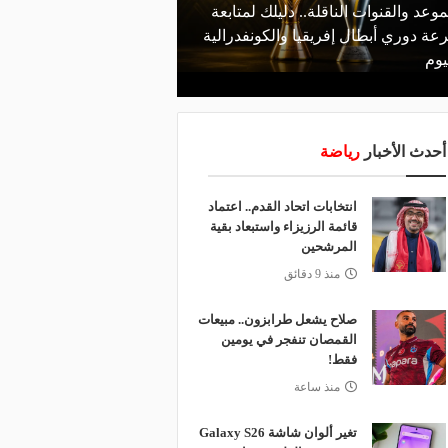
موعد والقنوات الناقلة.. دليلك لمتابعة
منذ يوم
عة دوري أبطال إفريقيا والكونفدرالية
الأهلي يعلن رسميًا رحيل
يوم
رمضان
أحدث الأخبار
رياضة
انتخابات اتحاد القدم.. اعتماد
قائمة الرزيزاء واستبعاد بقية
المرشحين
منذ 9 دقائق
صلاح يشعل طرابزون.. مبيعات
القمصان تنفجر في يومين
فقط!
منذ ساعة
تغير ألوان شاشة Galaxy S26