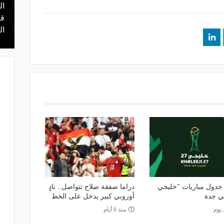
ال
منذ 23 ساعة
 محمد علي بن
هل يذهب لريال مدريد؟.. السيتي يرفض
قر
عرض برشلونة بشأن رودري
ال
 جدول مباريات "خليجي
دراما صفقة صلاح تتواصل.. نادٍ
أوروبي كبير يدخل على الخط
 يوم
منذ 6 أيام