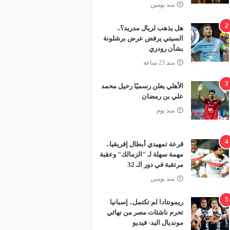
منذ يومين
2
هل يذهب لريال مدريد؟..
السيتي يرفض عرض برشلونة
بشأن رودري
منذ 23 ساعة
3
الأهلي يعلن رسميًا رحيل محمد
علي بن رمضان
منذ يوم
4
قرعة تمهيدي أبطال إفريقيا..
مهمة سهلة لـ "الزمالك" وعقبة
مرتقبة في دور الـ 32
منذ يومين
5
ريمونتادا لم تكتمل.. إسبانيا
تحرم ناشئات مصر من نهائي
مونديال اليد- فيديو