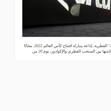
أعلنت مجموعة قنوات "بي أن سبورت" القطرية، إذاعة مباراة افتتاح كأس العالم 2022، مجانًا
على القنوات المفتوحة، ومن المقرر إقامتها بين المنتخب القطري والإكوادور، يوم 20 من
اقرأ المزيد