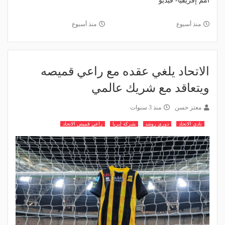
أمم إفريقيا- فيديو
منذ أسبوع
منذ أسبوع
الاتحاد يلغي عقده مع راعي قميصه
ويتعاقد مع شريك عالمي
معتز حسن
منذ 3 سنوات
نادي الاتحاد
دوري روشن
شركة إيريا
راعي قميص الاتحاد