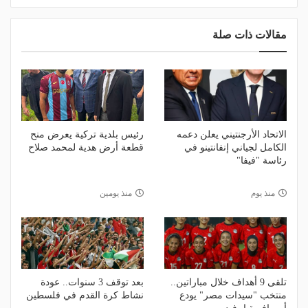
مقالات ذات صلة
الاتحاد الأرجنتيني يعلن دعمه
رئيس بلدية تركية يعرض منح
الكامل لجياني إنفانتينو في
قطعة أرض هدية لمحمد صلاح
رئاسة "فيفا"
منذ يوم
منذ يومين
تلقى 9 أهداف خلال مباراتين..
بعد توقف 3 سنوات.. عودة
منتخب "سيدات مصر" يودع
نشاط كرة القدم في فلسطين