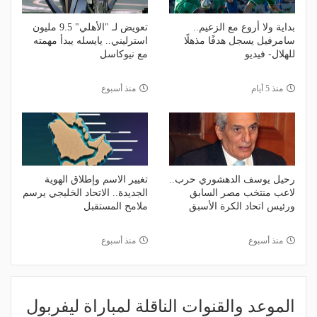
بداية ولا أروع مع الزعيم..
تعويض لـ "الأهلي" 9.5 مليون
سامرفيل يسجل هدفًا مذهلًا
استرليني.. يايسله يبدأ مهمته
للهلال- فيديو
مع نيوكاسل
منذ 5 أيام
منذ أسبوع
رحيل يوسف الدهشوري حرب..
تغيير الاسم وإطلاق الهوية
لاعب منتخب مصر السابق
الجديدة.. الاتحاد الخليجي يرسم
ورئيس اتحاد الكرة الأسبق
ملامح المستقبل
منذ أسبوع
منذ أسبوع
الموعد والقنوات الناقلة لمباراة ليفربول