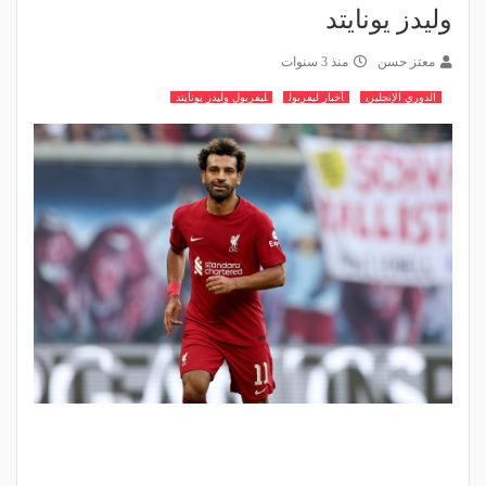
وليدز يونايتد
معتز حسن
منذ 3 سنوات
الدوري الإنجليزي
أخبار ليفربول
ليفربول وليدز يونايتد