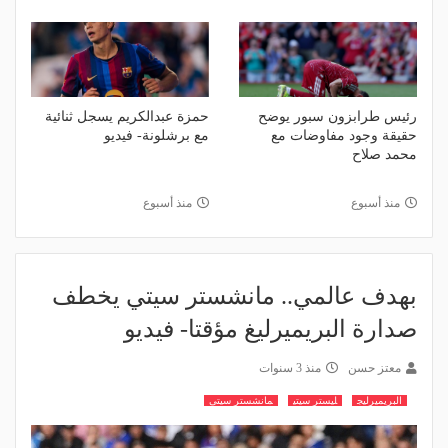
رئيس طرابزون سبور يوضح
حمزة عبدالكريم يسجل ثنائية
حقيقة وجود مفاوضات مع
مع برشلونة- فيديو
محمد صلاح
منذ أسبوع
منذ أسبوع
بهدف عالمي.. مانشستر سيتي يخطف
صدارة البريميرليغ مؤقتا- فيديو
معتز حسن
منذ 3 سنوات
البريميرليج
ليستر سيتي
مانشستر سيتى