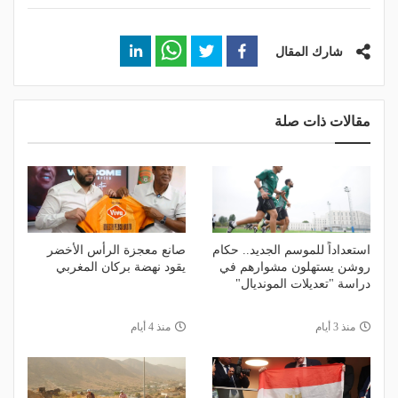
شارك المقال
مقالات ذات صلة
استعداداً للموسم الجديد.. حكام
صانع معجزة الرأس الأخضر
روشن يستهلون مشوارهم في
يقود نهضة بركان المغربي
دراسة "تعديلات المونديال"
منذ 3 أيام
منذ 4 أيام