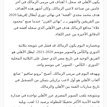
يكون الأهلي قد سجل 5 أهداف في مرمى الزمالك في أخر
عامين من صناعة لاعبي الزمالك، وكان أشهر هذه الأهداف
هدف محمد مجدي "أفشة" في نهائي دوري أبطال إفريقيا 2020
بين الفريقين والشهير بـ بـ "نهائي القرن" عندما صنع "محمود
علاء" مدافع الزمالك هدف فوز الأهلي الذي سجله أفشة في
الدقائق الأخيرة من عمر اللقاء.
وبخسارته اليوم يكون الزمالك قد فشل في تتويجه بثلاثية
الدوري والكأس والسوبر موسم 2020-2021، ليظل الأهلي هو
الفريق الوحيد في تاريخ مصر الذي حصل على الثلاثية المحلية
"الدوري - الكأس - السوبر" في موسم واحد.
وبهدفه اليوم في مرمى الزمالك، أصبح "برونو سافيو " صانع
ألعاب الأهلي هو أول لاعب برازيلي يتمكن من التسجيل في
تاريخ مباريات القمة بين الأهلي والزمالك.
وبتتويجه بلقب السوبر المصري عزز الأهلي تواجده في صدارة
قائمة الأندية الأكثر تحقيقًا للبطولة برصيد 12 لقب، ويليه