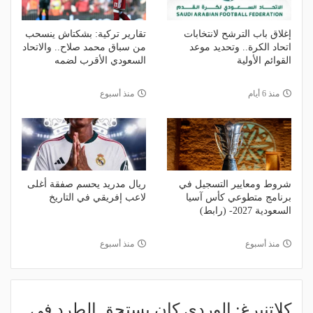
إغلاق باب الترشح لانتخابات
تقارير تركية: بشكتاش ينسحب
اتحاد الكرة.. وتحديد موعد
من سباق محمد صلاح.. والاتحاد
القوائم الأولية
السعودي الأقرب لضمه
منذ 6 أيام
منذ أسبوع
شروط ومعايير التسجيل في
ريال مدريد يحسم صفقة أغلى
برنامج متطوعي كأس آسيا
لاعب إفريقي في التاريخ
السعودية 2027- (رابط)
منذ أسبوع
منذ أسبوع
كلاتنبرغ: الوردي كان يستحق الطرد في