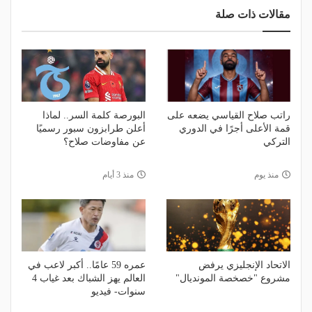
مقالات ذات صلة
راتب صلاح القياسي يضعه على
البورصة كلمة السر.. لماذا
قمة الأعلى أجرًا في الدوري
أعلن طرابزون سبور رسميًا
التركي
عن مفاوضات صلاح؟
منذ يوم
منذ 3 أيام
الاتحاد الإنجليزي يرفض
عمره 59 عامًا.. أكبر لاعب في
مشروع "خصخصة المونديال"
العالم يهز الشباك بعد غياب 4
سنوات- فيديو