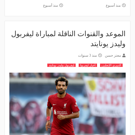
منذ أسبوع
منذ أسبوع
الموعد والقنوات الناقلة لمباراة ليفربول
وليدز يونايتد
معتز حسن
منذ 3 سنوات
الدوري الإنجليزي
أخبار ليفربول
ليفربول وليدز يونايتد