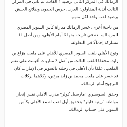
الزمالك في المركز الثاني برصيد 4 ألقاب، ثم تأتي في المركز
الثالث أندية المقاولون العرب، حرس الحدود، وطلائع الجيش
برصيد لقب واحد لكل منهم.
من ناحية أخرى، خسر الزمالك مباراة كأس السوبر المصري
للمرة السابعة في تاريخه منها 6 أمام الأهلي، ومن أصل 11
مشاركة إجمالًا في البطولة.
وتوج الأهلي بلقب السوبر المصري للأهلي على ملعب هزاع بن
زايد، محققًا اللقب الثالث من أصل 3 مباريات أقيمت على نفس
الملعب، علمًا بأن الأهلي في رحلته بالسوبر في الإمارات كان
قد خسر على ملعب محمد بن زايد مرتين، وكلاهما بركلات
الترجيح أمام الزمالك.
وحقق السويسري "مارسيل كولر" مدرب الأهلي نفس إنجاز
مواطنه "رينيه فايلر" بتحقيق أول لقب له مع الأهلي بكأس
السوبر على حساب الزمالك.