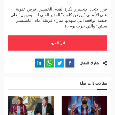
قرر الاتحاد الإنجليزي لكرة القدم، الخميس، فرض عقوبة
على الألماني "يورغن كلوب" المدير الفني لـ "ليفربول" على
خلفية الواقعة التي شهدتها مباراة فريقه أمام "مانشستر
سيتي" والتي جرت يوم 16
اقرأ المزيد
شارك المقال
مقالات ذات صلة