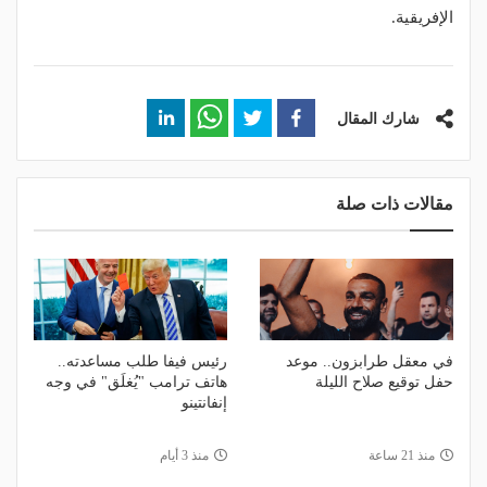
الإفريقية.
شارك المقال
مقالات ذات صلة
في معقل طرابزون.. موعد
رئيس فيفا طلب مساعدته..
حفل توقيع صلاح الليلة
هاتف ترامب "يُغلَق" في وجه
إنفانتينو
منذ 21 ساعة
منذ 3 أيام