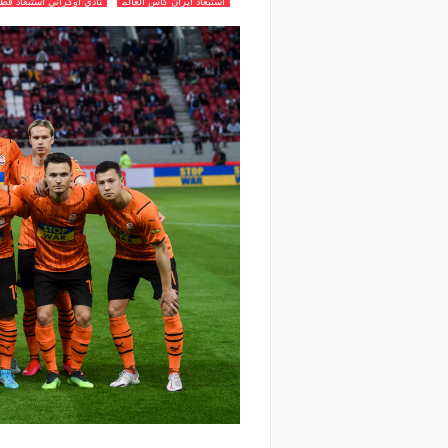
استبعاد ايران كاس العالم
نادي اوكراني استبعاد قط