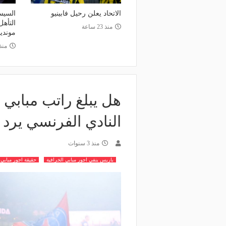
الاتحاد يعلن رحيل فابينيو
السيس
التأه
منذ 23 ساعة
مونديا
منذ
النادي الفرنسي يرد
منذ 3 سنوات
باريس ينفي اجور مبابي الخرافية
حقيقة اجور مبابي 