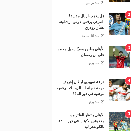
منذ يومين
2
هل يذهب لريال مدريد؟..
السيتي يرفض عرض برشلونة
بشأن رودري
منذ 16 ساعة
3
الأهلي يعلن رسميًا رحيل محمد
علي بن رمضان
منذ يوم
4
قرعة تمهيدي أبطال إفريقيا..
مهمة سهلة لـ "الزمالك" وعقبة
مرتقبة في دور الـ 32
منذ يوم
5
الأهلي ينتظر الفائز من
مقديشيو وكيتارا في دور الـ 32
بالكونفدرالية