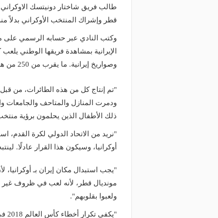
طالب فريق شاختار دونيتسك الاوكراني ب
قطر وإشراك المنتخب الأوكراني بدلاً من
وكتب النادي عبر حسابه الرسمي على موق
الإيرانية بمشاهدة فريقها الوطني يلعب ك
وصواريخ إيرانية. ما يقرب من 250 من هذه الطائرات هاجمت بالفعل المدن السلمية في أوكرانيا".
"تم إنتاج كل من هذه الطائرات، من قبل ا
ودمرت المنازل والمتاحف والجامعات والم
ذلك الأطفال الذين يحلمون برؤية منتخب
"نريد من الاتحاد الدولي لكرة القدم، اس
أوكرانيا، وسيكون هذا القرار عادلًا. لينتب
"يجب استبدال مكان إيران بـ أوكرانيا، 
مونديال قطر، لأنه لعب في ظروف غير مت
ولعبوا بقلوبهم".
منذ يومين
"يكف