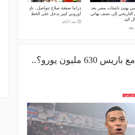
ي يهنئ ناشئات مصر بعد
دراما صفقة صلاح تتواصل.. نادٍ
ل التاريخي إلى نصف نهائي
أوروبي كبير يدخل على الخط
ل اليد
منذ 5 أيام
 يوم
هل يبلغ راتب مبابي مع باريس 630 مليون يورو؟..
الخرافية