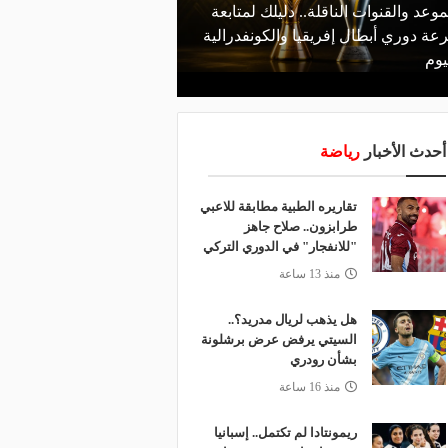
موعد والقنوات الناقلة.. دليلك لمتابعة
منذ يوم
عة دوري أبطال إفريقيا والكونفدرالية
الأهلي يعلن رسميًا رحيل
يوم
رمضان
أحدث الأخبار
رياضة
تقاريره الطبية مطابقة للاعبي
طرابزون.. صلاح جاهز
"للانفجار" في الدوري التركي
منذ 13 ساعة
هل يذهب لريال مدريد؟..
السيتي يرفض عرض برشلونة
بشأن رودري
منذ 16 ساعة
ريمونتادا لم تكتمل.. إسبانيا