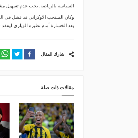
وعد والقنوات الناقلة.. دليلك لمتابعة
منذ يوم
السياسة بالرياضة. يجب عدم تسهيل مشار
عة دوري أبطال إفريقيا والكونفدرالية
الأهلي يعلن رسميًا رحيل
وكان المنتخب الاوكراني قد فشل في الت
وم
رمضان
بعد الخسارة أمام نظيره الويلزي ليفقد
شارك المقال
مقالات ذات صلة