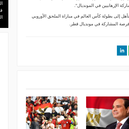
ال
منذ 16 ساعة
كة الإرهابيين في المونديال".
 محمد علي بن
هل يذهب لريال مدريد؟.. السيتي يرفض
قر
أهل إلى بطولة كأس العالم في مباراة الملحق الأوروبي
عرض برشلونة بشأن رودري
ال
 فرصة المشاركة في مونديال قطر.