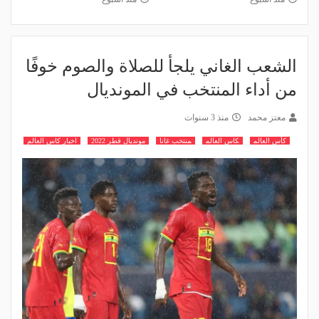
الشعب الغاني يلجأ للصلاة والصوم خوفًا
من أداء المنتخب في المونديال
معتز محمد
منذ 3 سنوات
كأس العالم
كاس العالم
منتخب غانا
مونديال قطر 2022
اخبار كاس العالم