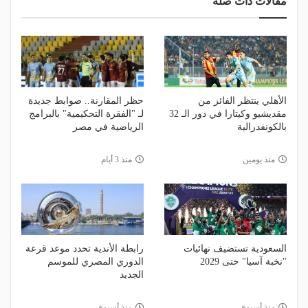
مقالات ذات صلة
الأهلي ينتظر الفائز من
حظر المقارنة.. ضوابط جديدة
مقديشيو وكيتارا في دور الـ 32
لـ "الفقرة التحكيمية" بالبرامج
بالكونفدرالية
الرياضية في مصر
منذ يومين
منذ 3 أيام
السعودية تستضيف نهائيات
رابطة الأندية تحدد موعد قرعة
"نخبة آسيا" حتى 2029
الدوري المصري للموسم
الجديد
منذ أسبوع
منذ أسبوع