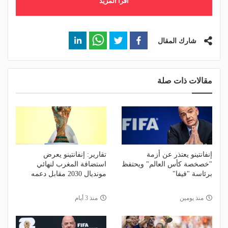
اقرأ المزيد
شارك المقال
مقالات ذات صلة
إنفانتينو يعتذر عن أزمة
تقارير: إنفانتينو يعرض
"خصخصة كأس العالم" ويحتفظ
استضافة المغرب لنهائي
برئاسة "فيفا"
مونديال 2030 مقابل دعمه
منذ يومين
منذ 3 أيام