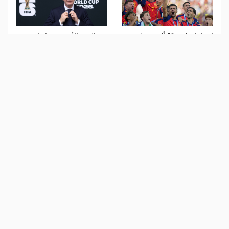
إسبانيا تطرح 50 ألف عملة
بعد الفيتو الأوروبي.. إنفانتينو
تذكارية احتفالًا بالتتويج بكأس
يتخلى عن خطة "خصخصة
العالم 2026
المونديال"
منذ أسبوع
منذ أسبوع
الأكثر مشاهدة
1
الموعد والقنوات الناقلة.. دليلك لمتابعة
قرعة دوري أبطال إفريقيا والكونفدرالية
اليوم
منذ يومين
2
هل يذهب لريال مدريد؟.. السيتي يرفض
عرض برشلونة بشأن رودري
منذ يوم