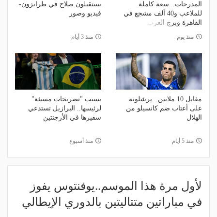
المدرجات.. سعة كاملة
يستقبلون صلاح في طرابزون-
للملاعب و40 ألف مشجع في
فيديو وصور
القاهرة وبرج العرب
منذ يوم
منذ 3 أيام
مقابل 10 ملايين.. برشلونة
بسبب "تصريحات مسيئة"
على أعتاب ضم كانسيلو من
لرئيسها.. البرازيل تستدعي
الهلال
سفيرها في الأرجنتين
منذ 5 أيام
منذ أسبوع
لأول مرة هذا الموسم..يوفنتوس يفوز
في مباراتين متتاليتين بالدوري الإيطالي