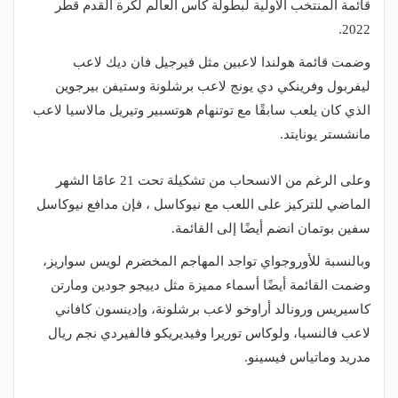
قائمة المنتخب الأولية لبطولة كأس العالم لكرة القدم قطر
2022.
وضمت قائمة هولندا لاعبين مثل فيرجيل فان ديك لاعب
ليفربول وفرينكي دي يونج لاعب برشلونة وستيفن بيرجوين
الذي كان يلعب سابقًا مع توتنهام هوتسبير وتيريل مالاسيا لاعب
مانشستر يونايتد.
وعلى الرغم من الانسحاب من تشكيلة تحت 21 عامًا الشهر
الماضي للتركيز على اللعب مع نيوكاسل ، فإن مدافع نيوكاسل
سفين بوتمان انضم أيضًا إلى القائمة.
وبالنسبة للأوروجواي تواجد المهاجم المخضرم لويس سواريز،
وضمت القائمة أيضًا أسماء مميزة مثل دييجو جودين ومارتن
كاسيريس ورونالد أراوخو لاعب برشلونة، وإدينسون كافاني
لاعب فالنسيا، ولوكاس توريرا وفيديريكو فالفيردي نجم ريال
مدريد وماتياس فيسينو.