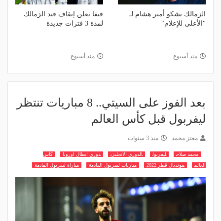
الزمالك يشكو أمير هشام لـ
فيفا يعلن إيقاف قيد الزمالك
"الأعلى للإعلام"
لمدة 3 فترات جديدة
منذ أسبوع
منذ أسبوع
بعد الفوز على السيتي.. 8 مباريات تنتظر
ليفربول قبل كأس العالم
معتز محمد
منذ 3 سنوات
محمد صلاح
ليفربول
الدوري الانجليزي
دوري ابطال اوروبا
كاس
العالم
مونديال قطر 2022
مباريات ليفربول القادمة
مباراة ليفربول القادمة