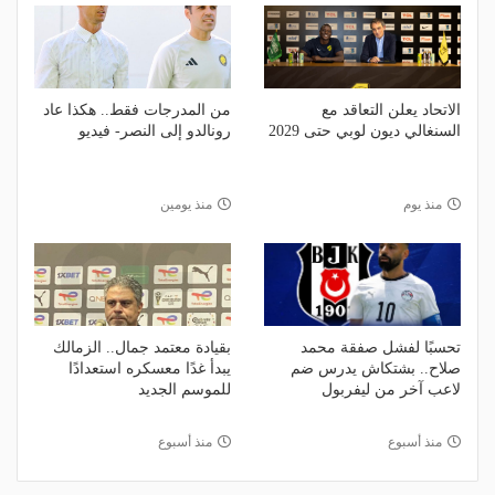
الاتحاد يعلن التعاقد مع
من المدرجات فقط.. هكذا عاد
السنغالي ديون لوبي حتى 2029
رونالدو إلى النصر- فيديو
منذ يوم
منذ يومين
تحسبًا لفشل صفقة محمد
بقيادة معتمد جمال.. الزمالك
صلاح.. بشتكاش يدرس ضم
يبدأ غدًا معسكره استعدادًا
لاعب آخر من ليفربول
للموسم الجديد
منذ أسبوع
منذ أسبوع