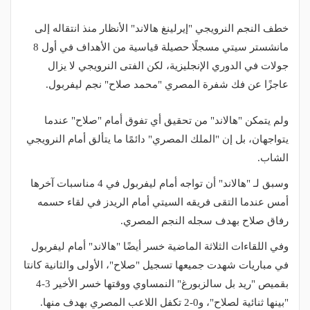
خطف النجم النرويجي "إيرلينغ هالاند" الأنظار منذ انتقاله إلى
مانشستر سيتي مسجلًا حصيلة قياسية من الأهداف في أول 8
جولات في الدوري الإنجليزية، لكن الفتى النرويجي لا يزال
عاجزًا عن فك شفرة المصري "محمد صلاح" نجم ليفربول.
ولم يتمكن "هالاند" من تحقيق أي تفوق أمام "صلاح" عندما
يتواجهان، بل إن "الملك المصري" دائمًا ما يتألق أمام النرويجي
الشاب.
وسبق لـ "هالاند" أن تواجه أمام ليفربول في 4 مناسبات آخرها
أمس عندما التقى فريقه السيتي أمام الريدز في لقاء حسمه
رفاق صلاح بهدف سجله النجم المصري.
وفي اللقاءات الثلاثة الماضية خسر أيضًا "هالاند" أمام ليفربول
في مباريات شهدت جميعها تسجيل "صلاح"، الأولى والثانية كانتا
بقميص "ريد بل سالزبورغ" النمساوي ووقتها خسر الأخير 3-4
"بينها ثنائية لصلاح"، و0-2 تكفل اللاعب المصري بهدف منها.