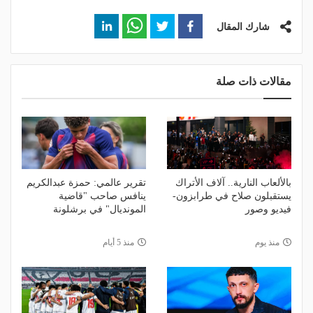
شارك المقال
مقالات ذات صلة
بالألعاب النارية.. آلاف الأتراك
تقرير عالمي: حمزة عبدالكريم
يستقبلون صلاح في طرابزون-
ينافس صاحب "قاضية
فيديو وصور
المونديال" في برشلونة
منذ يوم
منذ 5 أيام