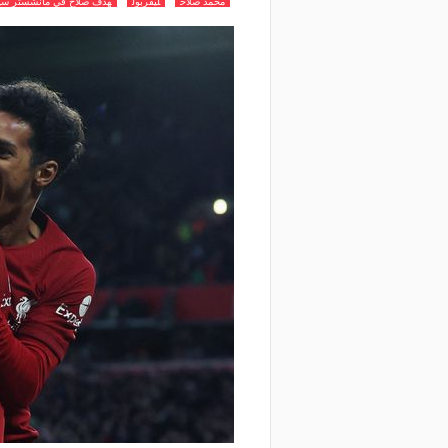
محمد صلاح
ليفربول
هدف صلاح في مانشستر سي