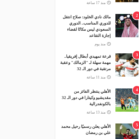
منذ 17 ساعة
2
مالك نادي الخلود: صلاح انتقل
للدوري المناسب.. الدوري
السعودي ليس مكانًا لقضاء
إجازة التقاعد
منذ يوم
3
قرعة تمهيدي أبطال إفريقيا..
مهمة سهلة لـ "الزمالك" وعقبة
مرتقبة في دور الـ 32
منذ 11 ساعة
4
الأهلي ينتظر الفائز من
مقديشيو وكيتارا في دور الـ 32
بالكونفدرالية
منذ 13 ساعة
5
الأهلي يعلن رسميًا رحيل محمد
علي بن رمضان