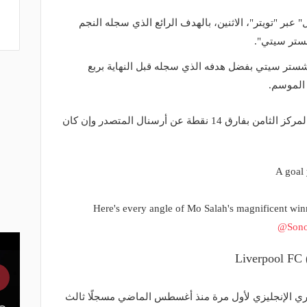
بر "تويتر"، الاثنين، بالهدف الرائع الذي سجله النجم
ستر سيتي".
انشستر سيتي بفضل هدفه الذي سجله قبل النهاية بربع
 الموسم.
ورفع ليفربول رصيده إلى 13 نقطة في المركز الثامن بفارق 14 نقطة عن أرسنال المتصدر وإن كان
A goal 
Here's every angle of Mo Salah's magnificent win
@Son
وري الإنجليزي لأول مرة منذ أغسطس الماضي مسجلًا ثالث