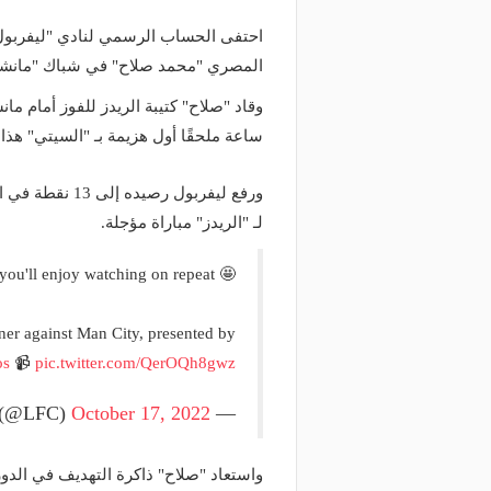
احتفى الحساب الرسمي لنادي "ليفربول" ع
المصري "محمد صلاح" في شباك "مانش
وقاد "صلاح" كتيبة الريدز للفوز أمام م
ساعة ملحقًا أول هزيمة بـ "السيتي" هذا
لـ "الريدز" مباراة مؤجلة.
you'll enjoy watching on repeat 🤩
ner against Man City, presented by
os
📹
pic.twitter.com/QerOQh8gwz
October 17, 2022
— Liverpool FC (@LFC)
واستعاد "صلاح" ذاكرة التهديف في الد