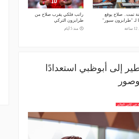
ة تمت.. صلاح يوقع
راتب فلكي يقرب صلاح من
ا لـ "طرابزون سبور"
طرابزون التركي
اعة
منذ 5 أيام
ر إلى أبوظبي استعدادًا
 وصور
 في كاس العالم