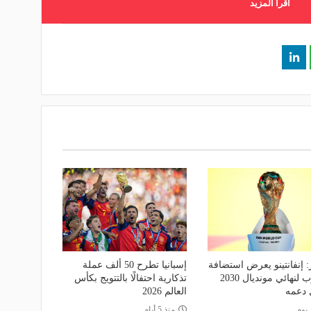
اقرأ المزيد
: إنفانتينو يعرض استضافة
إسبانيا تطرح 50 ألف عملة
المغرب لنهائي مونديال 2030
تذكارية احتفالًا بالتتويج بكأس
 دعمه
العالم 2026
 يوم
منذ 5 أيام