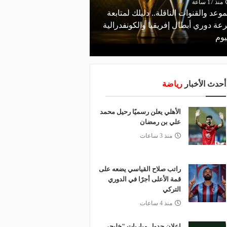
منذ 17 ساعة
موعد والقنوات الناقلة.. دليلك لمتابعة
منذ 11 ساعة
عة دوري أبطال إفريقيا والكونفدرالية
قرعة تمهيدي أبطال إفريق
يوم
لـ "الزمالك" وعقبة مرتقبة 
أحدث الأخبار
رياضة
الأهلي يعلن رسميًا رحيل محمد
علي بن رمضان
منذ 3 ساعات
راتب صلاح القياسي يضعه على
قمة الأعلى أجرًا في الدوري
التركي
منذ 4 ساعات
إعلان جدول مباريات "خليجي