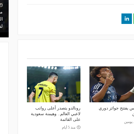
منذ 22 ساعة
 أعلن
مشاركة تاريخية و"أندية اندماج".. كل ما
ما
ن مفاوضات
تريد معرفته عن قرعة الدوري المصري
ال
اليوم
لق
س يفتتح جوائز دوري
رونالدو يتصدر أعلى رواتب
لاعبي العالم.. وهيمنة سعودية
على القائمة
 يومين
منذ 5 أيام