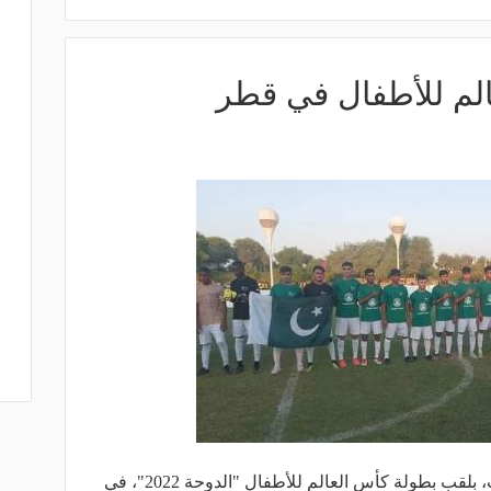
لم للأطفال في قطر
فاز منتخب مصر للفتيان، اليوم السبت، بلقب بطولة كأس العالم للأطفال "الدوحة 2022"، في