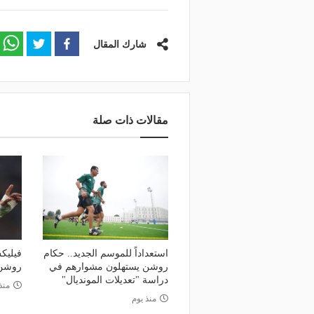
منذ 21 ساعة
منذ 23 ساعة
لك نادي الخلود: صلاح انتقل للدوري
البورصة كلمة السر.. لماذا
مناسب.. الدوري السعودي ليس مكانًا
طرابزون سبور رسميًا ع
شارك المقال
ضاء إجازة التقاعد
صلاح؟
مقالات ذات صلة
استعداداً للموسم الجديد.. حكام
فيليك
روشن يستهلون مشوارهم في
روشن
دراسة "تعديلات المونديال"
منذ
منذ يوم