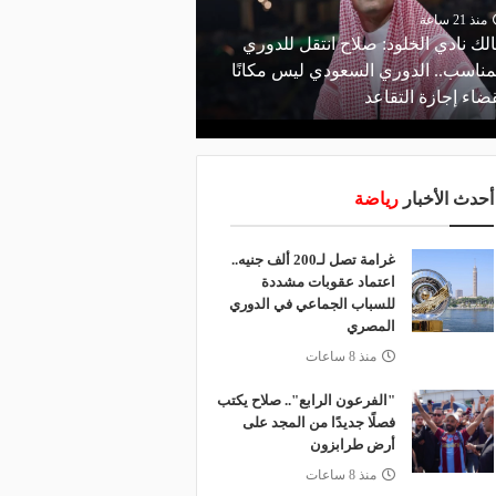
منذ 21 ساعة
منذ 23 ساعة
لك نادي الخلود: صلاح انتقل للدوري
البورصة كلمة السر.. لماذ
مناسب.. الدوري السعودي ليس مكانًا
طرابزون سبور رسميًا ع
ضاء إجازة التقاعد
صلاح؟
أحدث الأخبار
رياضة
غرامة تصل لـ200 ألف جنيه..
اعتماد عقوبات مشددة
للسباب الجماعي في الدوري
المصري
منذ 8 ساعات
"الفرعون الرابع".. صلاح يكتب
فصلًا جديدًا من المجد على
أرض طرابزون
منذ 8 ساعات