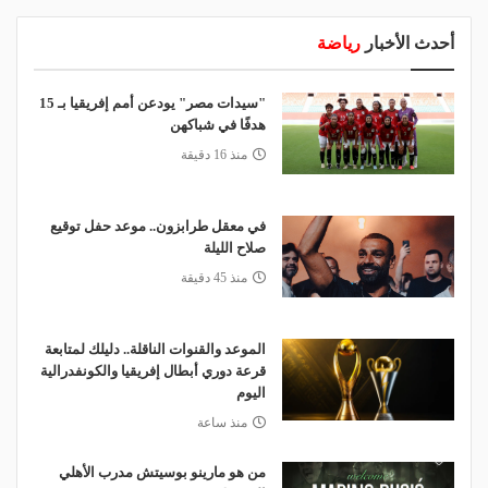
أحدث الأخبار
رياضة
"سيدات مصر" يودعن أمم إفريقيا بـ 15
هدفًا في شباكهن
منذ 16 دقيقة
في معقل طرابزون.. موعد حفل توقيع
صلاح الليلة
منذ 45 دقيقة
الموعد والقنوات الناقلة.. دليلك لمتابعة
قرعة دوري أبطال إفريقيا والكونفدرالية
اليوم
منذ ساعة
من هو مارينو بوسيتش مدرب الأهلي