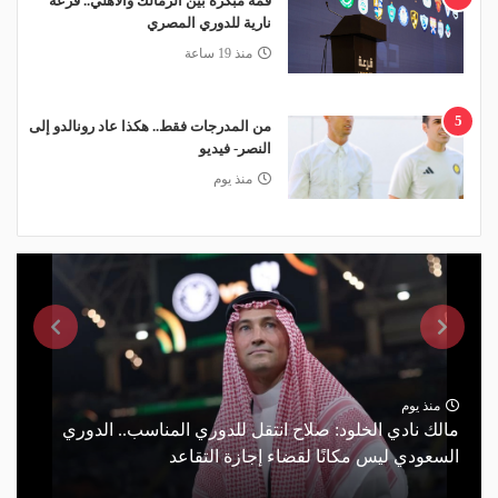
قمة مبكرة بين الزمالك والأهلي.. قرعة
نارية للدوري المصري
منذ 19 ساعة
5
من المدرجات فقط.. هكذا عاد رونالدو إلى
النصر- فيديو
منذ يوم
منذ يوم
مالك نادي الخلود: صلاح انتقل للدوري المناسب.. الدوري
السعودي ليس مكانًا لقضاء إجازة التقاعد