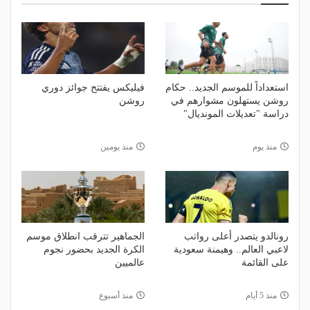
استعداداً للموسم الجديد.. حكام
فيليكس يفتتح جوائز دوري
روشن يستهلون مشوارهم في
روشن
دراسة "تعديلات المونديال"
منذ يوم
منذ يومين
رونالدو يتصدر أعلى رواتب
الجماهير تترقب انطلاق موسم
لاعبي العالم.. وهيمنة سعودية
الكرة الجديد بحضور نجوم
على القائمة
عالميين
منذ 5 أيام
منذ أسبوع