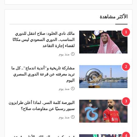
الأكثر مشاهدة
1
مالك نادي الخلود: صلاح انتقل للدوري
المناسب.. الدوري السعودي ليس مكانًا
لقضاء إجازة التقاعد
منذ يوم
2
مشاركة تاريخية و"أندية اندماج".. كل ما
تريد معرفته عن قرعة الدوري المصري
اليوم
منذ يوم
3
البورصة كلمة السر.. لماذا أعلن طرابزون
سبور رسميًا عن مفاوضات صلاح؟
منذ يوم
4