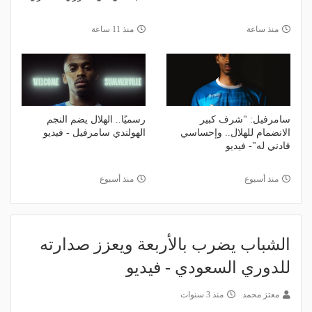
منذ ساعة
منذ 11 ساعة
سامرفيل: "شرف كبير
رسميًا.. الهلال يضم النجم
الانضمام للهلال.. وإحساسي
الهولندي سامرفيل - فيديو
قادني له"- فيديو
منذ أسبوع
منذ أسبوع
الشباب يضرب بالأربعة ويعزز صدارته
للدوري السعودي - فيديو
معتز محمد
منذ 3 سنوات