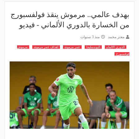
بهدف عالمي.. مرموش ينقذ فولفسبورج
من الخسارة بالدوري الألماني - فيديو
معتز محمد
منذ 3 سنوات
الدوري الالماني
البوندسليجا
عمر مرموش
اهداف عمر مرموش
مرموش
فوفسبورج