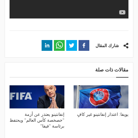
شارك المقال
مقالات ذات صلة
يويفا: اعتذار إنفانتينو غير كافٍ
إنفانتينو يعتذر عن أزمة
"خصخصة كأس العالم" ويحتفظ
برئاسة "فيفا"