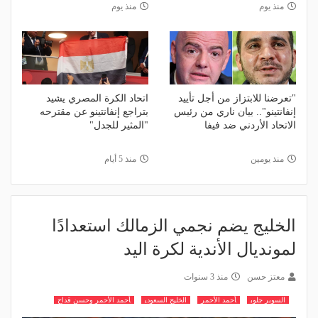
منذ يوم
منذ يوم
"تعرضنا للابتزاز من أجل تأييد
اتحاد الكرة المصري يشيد
إنفانتينو".. بيان ناري من رئيس
بتراجع إنفانتينو عن مقترحه
الاتحاد الأردني ضد فيفا
"المثير للجدل"
منذ يومين
منذ 5 أيام
الخليج يضم نجمي الزمالك استعدادًا
لمونديال الأندية لكرة اليد
معتز حسن
منذ 3 سنوات
السوبر جلوب
أحمد الأحمر
الخليج السعودي
أحمد الأحمر وحسن قداح