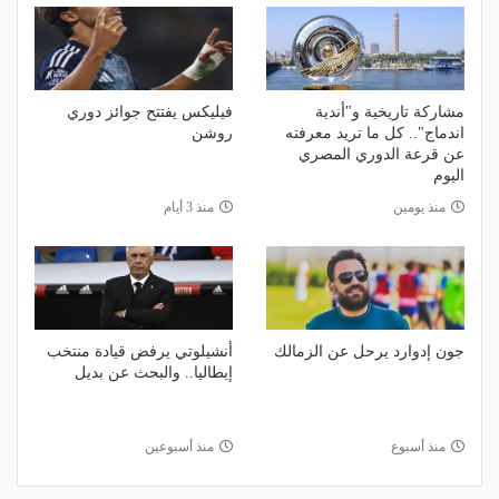
مشاركة تاريخية و"أندية
فيليكس يفتتح جوائز دوري
اندماج".. كل ما تريد معرفته
روشن
عن قرعة الدوري المصري
اليوم
منذ يومين
منذ 3 أيام
جون إدوارد يرحل عن الزمالك
أنشيلوتي يرفض قيادة منتخب
إيطاليا.. والبحث عن بديل
منذ أسبوع
منذ أسبوعين