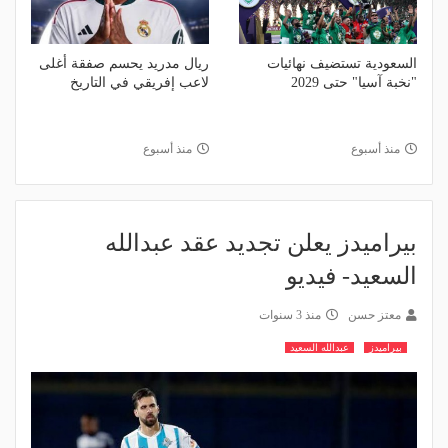
السعودية تستضيف نهائيات
ريال مدريد يحسم صفقة أغلى
"نخبة آسيا" حتى 2029
لاعب إفريقي في التاريخ
منذ أسبوع
منذ أسبوع
بيراميدز يعلن تجديد عقد عبدالله
السعيد- فيديو
معتز حسن
منذ 3 سنوات
بيراميدز
عبدالله السعيد