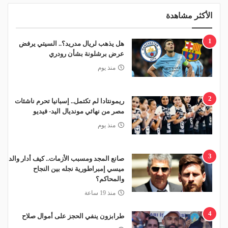
الأكثر مشاهدة
1
هل يذهب لريال مدريد؟.. السيتي يرفض
عرض برشلونة بشأن رودري
منذ يوم
2
ريمونتادا لم تكتمل.. إسبانيا تحرم ناشئات
مصر من نهائي مونديال اليد- فيديو
منذ يوم
3
صانع المجد ومسبب الأزمات.. كيف أدار والد
ميسي إمبراطورية نجله بين النجاح
والمحاكم؟
منذ 19 ساعة
4
طرابزون ينفي الحجز على أموال صلاح