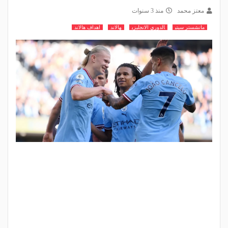
معتز محمد
منذ 3 سنوات
مانشستر سيتي
الدوري الانجليزي
هالاند
اهداف هالاند