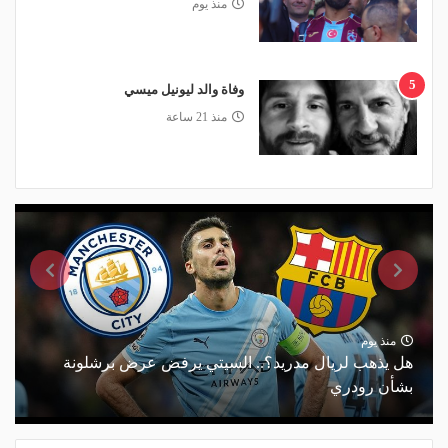
منذ يوم
5
وفاة والد ليونيل ميسي
منذ 21 ساعة
منذ يوم
هل يذهب لريال مدريد؟.. السيتي يرفض عرض برشلونة
بشأن رودري