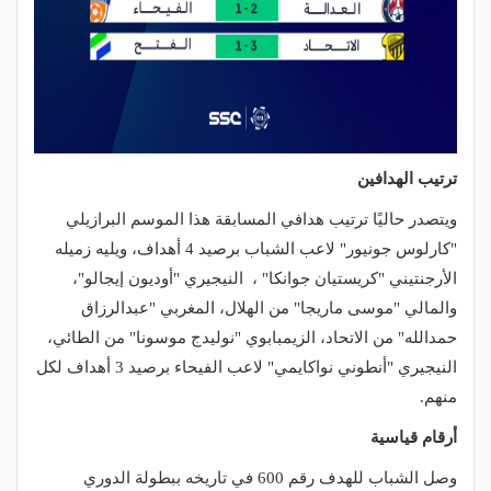
ترتيب الهدافين
ويتصدر حاليًا ترتيب هدافي المسابقة هذا الموسم البرازيلي
"كارلوس جونيور" لاعب الشباب برصيد 4 أهداف، ويليه زميله
الأرجنتيني "كريستيان جوانكا" ، النيجيري "أوديون إيجالو"،
والمالي "موسى ماريجا" من الهلال، المغربي "عبدالرزاق
حمدالله" من الاتحاد، الزيمبابوي "نوليدج موسونا" من الطائي،
النيجيري "أنطوني نواكايمي" لاعب الفيحاء برصيد 3 أهداف لكل
منهم.
أرقام قياسية
وصل الشباب للهدف رقم 600 في تاريخه ببطولة الدوري