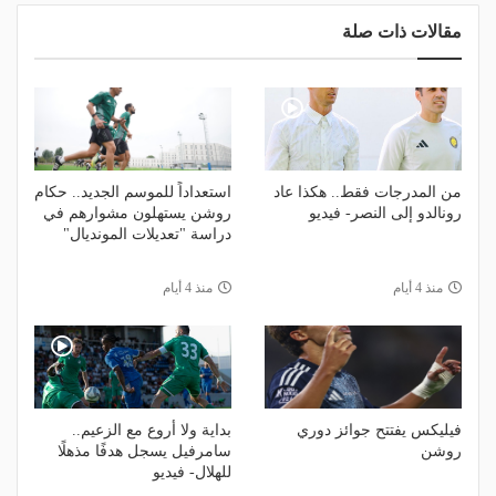
مقالات ذات صلة
من المدرجات فقط.. هكذا عاد
استعداداً للموسم الجديد.. حكام
رونالدو إلى النصر- فيديو
روشن يستهلون مشوارهم في
دراسة "تعديلات المونديال"
منذ 4 أيام
منذ 4 أيام
فيليكس يفتتح جوائز دوري
بداية ولا أروع مع الزعيم..
روشن
سامرفيل يسجل هدفًا مذهلًا
للهلال- فيديو