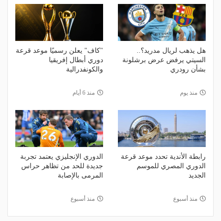
هل يذهب لريال مدريد؟..
"كاف" يعلن رسميًا موعد قرعة
السيتي يرفض عرض برشلونة
دوري أبطال إفريقيا
بشأن رودري
والكونفدرالية
منذ يوم
منذ 6 أيام
رابطة الأندية تحدد موعد قرعة
الدوري الإنجليزي يعتمد تجربة
الدوري المصري للموسم
جديدة للحد من تظاهر حراس
الجديد
المرمى بالإصابة
منذ أسبوع
منذ أسبوع