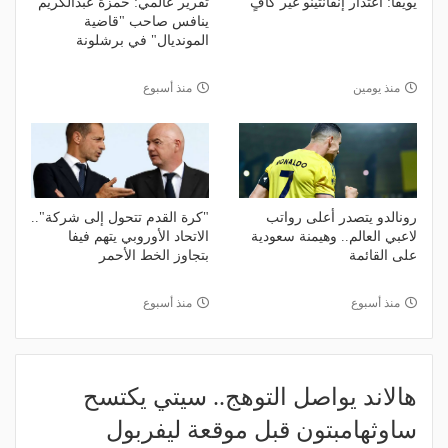
يويفا: اعتذار إنفانتينو غير كافٍ
تقرير عالمي: حمزة عبدالكريم
ينافس صاحب "قاضية
المونديال" في برشلونة
منذ يومين
منذ أسبوع
رونالدو يتصدر أعلى رواتب
"كرة القدم تتحول إلى شركة"..
لاعبي العالم.. وهيمنة سعودية
الاتحاد الأوروبي يتهم فيفا
على القائمة
بتجاوز الخط الأحمر
منذ أسبوع
منذ أسبوع
هالاند يواصل التوهج.. سيتي يكتسح
ساوثهامبتون قبل موقعة ليفربول