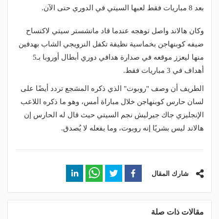
بعد 8 مباريات فقط لعبها السيتي في الدوري حتى الآن.
وكان هالاند واصل توهجه عندما قاد مانشستر سيتي لاكتساح
ضيفه كوبنهاجن بخماسية نظيفة تكفل النرويجي الشاب بهدفين
منها ليعزز موقعه في صدارة هدافي دوري أبطال أوروبا بـ5
أهداف في 3 مباريات فقط.
الطريف أن وصف "روبوت" الذي ذكره المشجع تردد أيضًا على
لسان حارس كوبنهاجن خلال مباراة أمس، وهو ما ذكره اللاعب
الإنجليزي جاك جيرليش نجم السيتي حيث قال له الحارس إن
هالاند ليس بشريًا إنه روبوت، وما يفعله لا يُصدق.
شارك المقال
مقالات ذات صلة