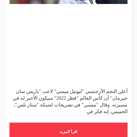
أعلن النجم الأرجنتيني "ليونيل ميسي" لاعب "باريس سان
جيرمان" أن كأس العالم "قطر 2022" سيكون الأخير له في
مسيرته. وقال "ميسي" في تصريحات لشبكة "ستار بلس"،
الخميس، إنه فكر في
اقرأ المزيد