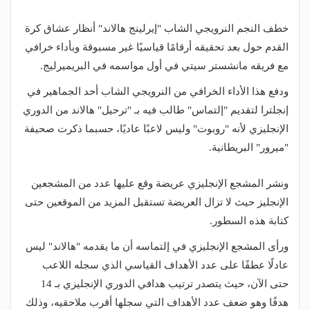
خطف النجم النرويجي الشاب "إيرلينج هالاند" أنظار عشاق كرة
القدم حول بعد تحقيقه أرقامًا قياسيًا غير مسبوقة وبأداء خرافي
مع فريقه مانشستر سيتي في أول مواسمه في البريميرليج.
ودفع هذا الأداء الخرافي من النرويجي الشاب أحد الجماهير في
إنجلترا لتقديم "إلتماس" طالب فيه بـ "ترحيل" هالاند من الدوري
الإنجليزي لأنه "روبوت" وليس لاعبًا عاديًا، حسبما ذكرت صحيفة
"ميرور" البريطانية.
ونشر المشجع الإنجليزي عريضة وقع عليها عدد من المشجعين
الإنجليز حيث لا تزال العريضة تستقبل المزيد من الموقعين حتى
كتابة هذه السطور.
ورأى المشجع الإنجليزي في إلتماسه أن ما يقدمه "هالاند" ليس
عادلًا عطفًا على عدد الأهداف القياسي الذي سجله اللاعب
حتى الآن، حيث يتصدر ترتيب هدافي الدوري الإنجليزي بـ 14
هدفًا وهو ضعف عدد الأهداف التي سجلها أقرب ملاحقيه، وذلك