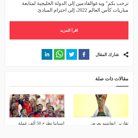
ترحب بكم" ويدعوالقادمين إلى الدولة الخليجية لمتابعة
مباريات كأس العالم 2022، إلى احترام المبادئ
اقرأ المزيد
شارك المقال
مقالات ذات صلة
تقارير: إنفانتينو يعرض
إسبانيا تطرح 50 ألف عملة
استضافة المغرب لنهائي
تذكارية احتفالًا بالتتويج بكأس
مونديال 2030 مقابل دعمه
العالم 2026