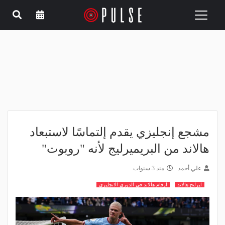
Toggle
navigation
مشجع إنجليزي يقدم إلتماسًا لاستبعاد
هالاند من البريميرليج لأنه "روبوت"
علي أحمد
منذ 3 سنوات
ايرلنج هالاند
ارقام هالاند في الدوري الانجليزي