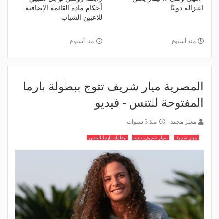
اعتزاله دوليًا
أحكام مادة القائمة الإضافية
للاعبين الشباب
منذ أسبوع
منذ أسبوع
المصرية ميار شريف تتوج ببطولة بارما
المفتوحة للتنس - فيديو
معتز محمد
منذ 3 سنوات
ميار شريف
ميار شريف تنس
بطولة بارما للتنس