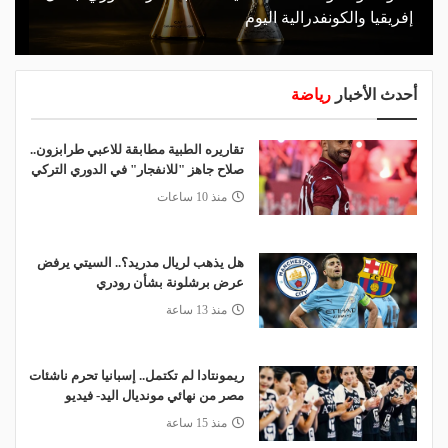
إفريقيا والكونفدرالية اليوم
أحدث الأخبار
رياضة
تقاريره الطبية مطابقة للاعبي طرابزون..
صلاح جاهز "للانفجار" في الدوري التركي
منذ 10 ساعات
هل يذهب لريال مدريد؟.. السيتي يرفض
عرض برشلونة بشأن رودري
منذ 13 ساعة
ريمونتادا لم تكتمل.. إسبانيا تحرم ناشئات
مصر من نهائي مونديال اليد- فيديو
منذ 15 ساعة