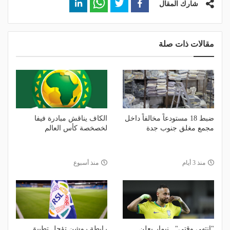
شارك المقال
مقالات ذات صلة
ضبط 18 مستودعاً مخالفاً داخل
الكاف يناقش مبادرة فيفا
مجمع مغلق جنوب جدة
لخصخصة كأس العالم
منذ 3 أيام
منذ أسبوع
"انتهى وقتي".. نيمار يعلن
رابطة روشن تؤجل تطبيق