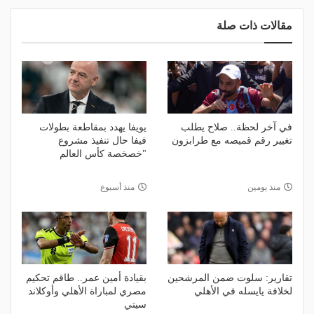
مقالات ذات صلة
في آخر لحظة.. صلاح يطلب
يويفا يهدد بمقاطعة بطولات
تغيير رقم قميصه مع طرابزون
فيفا حال تنفيذ مشروع
"خصخصة كأس العالم
منذ يومين
منذ أسبوع
تقارير: سلوت ضمن المرشحين
بقيادة أمين عمر.. طاقم تحكيم
لخلافة يايسله في الأهلي
مصري لمباراة الأهلي وأوكلاند
سيتي