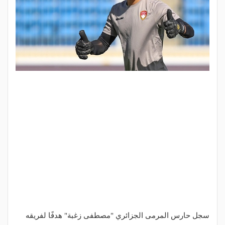
سجل حارس المرمى الجزائري "مصطفى زغبة" هدفًا لفريقه