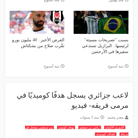
منذ يومين
منذ أسبوع
بسبب "تصريحات مسيئة"
العرض الأخير.. 40 مليون يورو
لرئيسها.. البرازيل تستدعي
تقّرب صلاح من بشكتاش
سفيرها في الأرجنتين
منذ أسبوع
منذ أسبوع
لاعب جزائري يسجل هدفًا كوميديًا في
مرمى فريقه- فيديو
معتز محمد
منذ 3 سنوات
الدوري الالماني
رامي بن سبعيني
هدف كوميدي
بن سبعيني يسجل في
مرماه
اهداف كوميدية