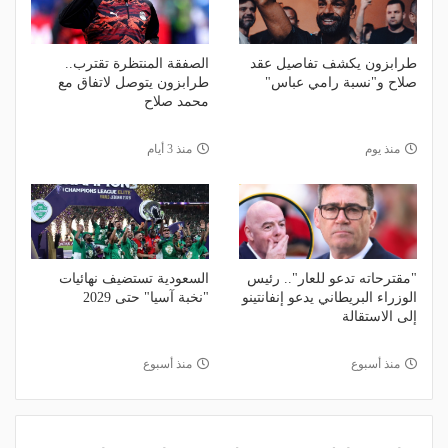
طرابزون يكشف تفاصيل عقد
الصفقة المنتظرة تقترب..
صلاح و"نسبة رامي عباس"
طرابزون يتوصل لاتفاق مع
محمد صلاح
منذ يوم
منذ 3 أيام
"مقترحاته تدعو للعار".. رئيس
السعودية تستضيف نهائيات
الوزراء البريطاني يدعو إنفانتينو
"نخبة آسيا" حتى 2029
إلى الاستقالة
منذ أسبوع
منذ أسبوع