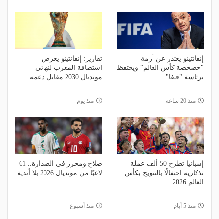
إنفانتينو يعتذر عن أزمة
تقارير: إنفانتينو يعرض
"خصخصة كأس العالم" ويحتفظ
استضافة المغرب لنهائي
برئاسة "فيفا"
مونديال 2030 مقابل دعمه
منذ 20 ساعة
منذ يوم
إسبانيا تطرح 50 ألف عملة
صلاح ومحرز في الصدارة.. 61
تذكارية احتفالًا بالتتويج بكأس
لاعبًا من مونديال 2026 بلا أندية
العالم 2026
منذ 5 أيام
منذ أسبوع