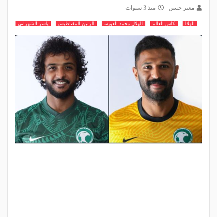
معتز حسن
منذ 3 سنوات
الهلال
كاس العالم
الهلال محمد العويس
الرنين المغناطيسي
ياسر الشهراني