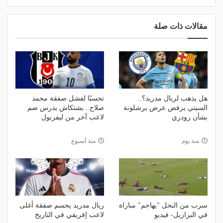
مقالات ذات صلة
هل يذهب لريال مدريد؟..
تحسبًا لفشل صفقة محمد
السيتي يرفض عرض برشلونة
صلاح.. بشتكاش يدرس ضم
بشأن رودري
لاعب آخر من ليفربول
منذ يوم
منذ أسبوع
سرب من النحل "يهاجم" مباراة
ريال مدريد يحسم صفقة أغلى
في البرازيل- فيديو
لاعب إفريقي في التاريخ