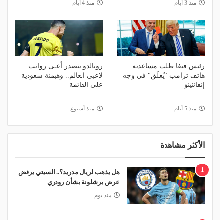
منذ 3 أيام
منذ 4 أيام
رئيس فيفا طلب مساعدته..
رونالدو يتصدر أعلى رواتب
هاتف ترامب "يُغلَق" في وجه
لاعبي العالم.. وهيمنة سعودية
إنفانتينو
على القائمة
منذ 5 أيام
منذ أسبوع
الأكثر مشاهدة
1
هل يذهب لريال مدريد؟.. السيتي يرفض
عرض برشلونة بشأن رودري
منذ يوم