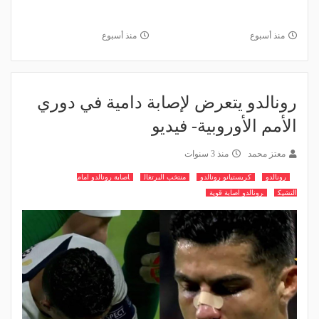
منذ أسبوع
منذ أسبوع
رونالدو يتعرض لإصابة دامية في دوري
الأمم الأوروبية- فيديو
معتز محمد
منذ 3 سنوات
رونالدو
كريستيانو رونالدو
منتخب البرتغال
اصابة رونالدو امام
التشيك
رونالدو اصابة قوية