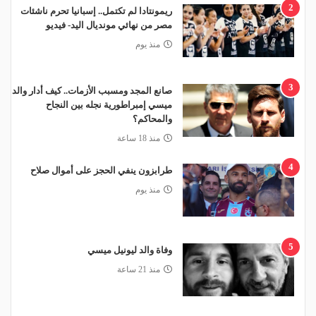
2
ريمونتادا لم تكتمل.. إسبانيا تحرم ناشئات
مصر من نهائي مونديال اليد- فيديو
منذ يوم
3
صانع المجد ومسبب الأزمات.. كيف أدار والد
ميسي إمبراطورية نجله بين النجاح
والمحاكم؟
منذ 18 ساعة
4
طرابزون ينفي الحجز على أموال صلاح
منذ يوم
5
وفاة والد ليونيل ميسي
منذ 21 ساعة