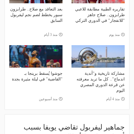
تقاريره الطبية مطابقة للاعبي
بعد التعاقد مع صلاح.. طرابزون
طرابزون.. صلاح جاهز
سبور يخطط لضم نجم ليفربول
"للانفجار" في الدوري التركي
السابق
منذ يوم
منذ 3 أيام
مشاركة تاريخية و"أندية
جوشوا يُسقط برينجا بـ
اندماج".. كل ما تريد معرفته
"القاضية" في ليلة مثيرة بجدة
عن قرعة الدوري المصري
اليوم
منذ 4 أيام
منذ أسبوعين
جماهير ليفربول تقاضي يويفا بسبب