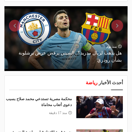
منذ يوم
هل يذهب لريال مدريد؟.. السيتي يرفض عرض برشلونة
بشأن رودري
أحدث الأخبار
رياضة
محكمة مصرية تستدعي محمد صلاح بسبب
دعوى أتعاب محاماة
منذ 17 دقيقة