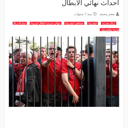
أحداث نهائي الأبطال
معتز محمد
منذ 3 سنوات
ريال مدريد
ليفربول
جماهير ليفربول
نهائي دوري ابطال اوروبا
مباراة ريال
مدريد وليفربول