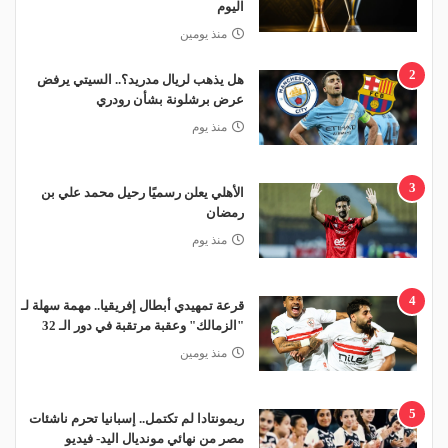
اليوم
منذ يومين
2
هل يذهب لريال مدريد؟.. السيتي يرفض
عرض برشلونة بشأن رودري
منذ يوم
3
الأهلي يعلن رسميًا رحيل محمد علي بن
رمضان
منذ يوم
4
قرعة تمهيدي أبطال إفريقيا.. مهمة سهلة لـ
"الزمالك" وعقبة مرتقبة في دور الـ 32
منذ يومين
5
ريمونتادا لم تكتمل.. إسبانيا تحرم ناشئات
مصر من نهائي مونديال اليد- فيديو