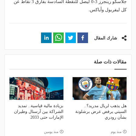
جلاسكو رينجرز 3-0 ليصل للنقطة السادسة بفارق 3 نقاط عن
كل ليفربول وأياكس.
شارك المقال
مقالات ذات صلة
هل يذهب لريال مدريد؟..
بزيادة مالية قياسية.. تمديد
السيتي يرفض عرض برشلونة
الشراكة بين آرسنال وطيران
بشأن رودري
الإمارات حتى 2033
منذ يوم
منذ يومين