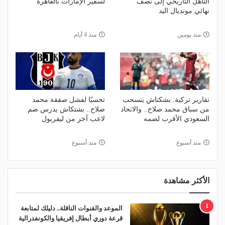
التأهل التاريخي إلى نصف
لسفير الإمارات بالقاهرة
نهائي مونديال اليد
منذ يومين
منذ 4 أيام
تقارير تركية: بشكتاش ينسحب
تحسبًا لفشل صفقة محمد
من سباق محمد صلاح.. والاتحاد
صلاح.. بشتكاش يدرس ضم
السعودي الأقرب لضمه
لاعب آخر من ليفربول
منذ أسبوع
منذ أسبوع
الأكثر مشاهدة
1
الموعد والقنوات الناقلة.. دليلك لمتابعة
قرعة دوري أبطال إفريقيا والكونفدرالية