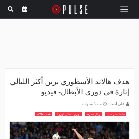
Toggle
navigation
هدف هالاند الأسطوري يزين أكثر الليالي
إثارة في دوري الأبطال- فيديو
علي أحمد
منذ 3 سنوات
مانشستر سيتي
ريال مدريد
دوري ابطال اوروبا
هدف هالاند