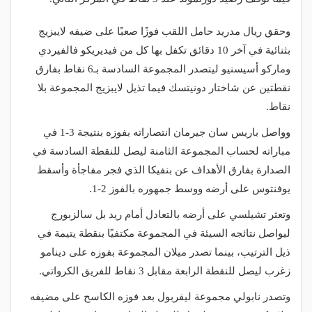
وحقق ريال مدريد حامل اللقب فوزًا صعبًا على ضيفه لايبزيج
بثنائية في آخر 10 دقائق تكفل بها كل من فيديريكو فالفيردي
وماركو أسيسنيو ليتصدر المجموعة السادسة بـ6 نقاط بفارق
نقطتين عن شاختار دونيتسك فيما تذيل لايبزيج المجموعة بلا
نقاط.
وواصل باريس سان جيرمان انتصاراته بفوزه بنتيجة 3-1 في
مباراته لحساب المجموعة الثامنة ليصل للنقطة السادسة في
الصدارة بفارق الأهداف عن بنفيكا الذي فجر مفاجأة وأسقط
يوفنتوس على أرضه ووسط جمهوره بالفوز 2-1.
وتعثر تشيلسي على أرضه بالتعادل أمام ريد بل سالزبورج
ليواصل نتائجه السيئة في المجموعة مكتفيًا بنقطة يتيمة في
ذيل الترتيب، بينما تصدر ميلان المجموعة بفوزه على دينامو
زغرب ليصل للنقطة الرابعة مقابل 3 نقاط للفريق الكرواتي.
وتصدر نابولي مجموعة ليفربول بعد فوزه الكاسح على مضيفه