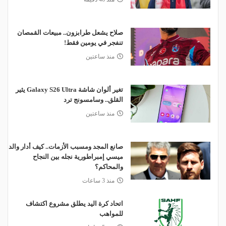
صلاح يشعل طرابزون.. مبيعات القمصان
تنفجر في يومين فقط!
منذ ساعتين
تغير ألوان شاشة Galaxy S26 Ultra يثير
القلق.. وسامسونج ترد
منذ ساعتين
صانع المجد ومسبب الأزمات.. كيف أدار والد
ميسي إمبراطورية نجله بين النجاح
والمحاكم؟
منذ 3 ساعات
اتحاد كرة اليد يطلق مشروع اكتشاف
للمواهب