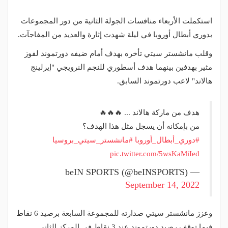
استكملت الأربعاء منافسات الجولة الثانية من دور المجموعات
بدوري أبطال أوروبا في ليلة شهدت إثارة والعديد من المفاجآت.
وقلب مانشستر سيتي تأخره بهدف أمام ضيفه دورتموند لفوز
مثير بهدفين بينهما هدف أسطوري للنجم النرويجي "إيرلينج
هالاند" لاعب دورتموند السابق.
هدف من ماركة هالاند ... 🔥🔥🔥
من بإمكانه أن يسجل مثل هذا الهدف؟
#دوري_أبطال_أوروبا
#مانشستر_سيتي_بروسيا
pic.twitter.com/5wsKaMiIed
— beIN SPORTS (@beINSPORTS)
September 14, 2022
وعزز مانشستر سيتي صدارته للمجموعة السابعة برصيد 6 نقاط
فيما توقف رصيد دورتموند عند 3 نقاط في المركز الثاني.