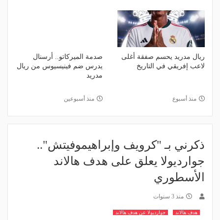
ريال مدريد يحسم صفقة أغلى
صدمة الميركاتو.. أرسنال
لاعب إفريقي في التاريخ
يدرس ضم فينيسيوس من ريال
مدريد
منذ أسبوع
منذ أسبوعين
ذكرني بـ "كرويف وإبراهيموفيتش"..
جوارديولا يعلق على هدف هالاند
الأسطوري
منذ 3 سنوات
هدف هالاند
جوارديولا عن هدف هالاند