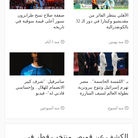
الأهلي ينتظر الفائز من
صفقة صلاح تمنح طرابزون
مقديشيو وكيتارا في دور الـ 32
سبور أعلى قيمة سوقية في
بالكونفدرالية
تاريخه
منذ يومين
منذ 3 أيام
بـ "اللمسة الحاسمة".. مصر
سامرفيل: "شرف كبير
تهزم إسرائيل وتتوج ببرونزية
الانضمام للهلال.. وإحساسي
بطولة العالم لسيف المبارزة
قادني له"- فيديو
منذ أسبوع
منذ أسبوعين
الكشف عن قميص منتخب قطر في