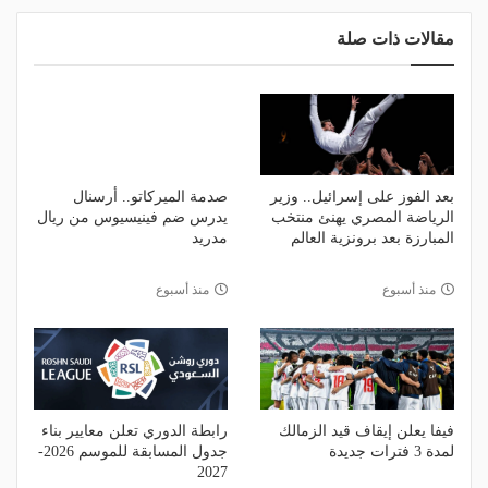
مقالات ذات صلة
بعد الفوز على إسرائيل.. وزير
صدمة الميركاتو.. أرسنال
الرياضة المصري يهنئ منتخب
يدرس ضم فينيسيوس من ريال
المبارزة بعد برونزية العالم
مدريد
منذ أسبوع
منذ أسبوع
فيفا يعلن إيقاف قيد الزمالك
رابطة الدوري تعلن معايير بناء
لمدة 3 فترات جديدة
جدول المسابقة للموسم 2026-
2027