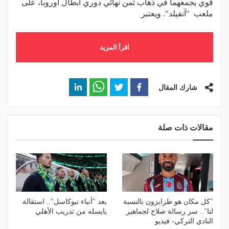
قوي يجمعهما في ذهاب ثمن نهائي دوري أبطال أوروبا، على
ملعب "آنفيلد". ويعتبر
اقرأ المزيد
شارك المقال
مقالات ذات صلة
"كل مكان هو طرابزون بالنسبة
بعد "أنباء نيوكاسل".. استقالة
لنا".. سر رسالة صلاح لجماهير
يايسله من تدريب الأهلي
النادي التركي- فيديو