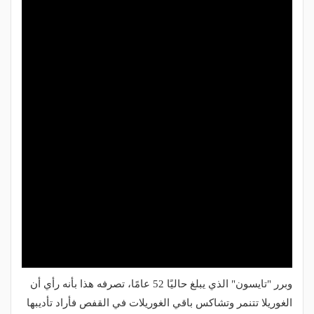
وبرر "تايسون" الذي يبلغ حاليًا 52 عامًا، تصرفه هذا بأنه رأي أن
الغوريلا تتنمر وتشاكس باقي الغوريلات في القفص فأراد تأديبها