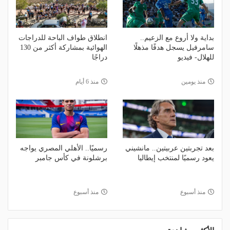
بداية ولا أروع مع الزعيم..
انطلاق طواف الباحة للدراجات
سامرفيل يسجل هدفًا مذهلًا
الهوائية بمشاركة أكثر من 130
للهلال- فيديو
دراجًا
منذ يومين
منذ 6 أيام
بعد تجربتين عربيتين.. مانشيني
رسميًا.. الأهلي المصري يواجه
يعود رسميًا لمنتخب إيطاليا
برشلونة في كأس جامبر
منذ أسبوع
منذ أسبوع