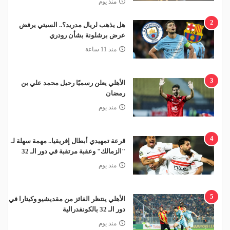
منذ يوم
2
هل يذهب لريال مدريد؟.. السيتي يرفض
عرض برشلونة بشأن رودري
منذ 11 ساعة
3
الأهلي يعلن رسميًا رحيل محمد علي بن
رمضان
منذ يوم
4
قرعة تمهيدي أبطال إفريقيا.. مهمة سهلة لـ
"الزمالك" وعقبة مرتقبة في دور الـ 32
منذ يوم
5
الأهلي ينتظر الفائز من مقديشيو وكيتارا في
دور الـ 32 بالكونفدرالية
منذ يوم