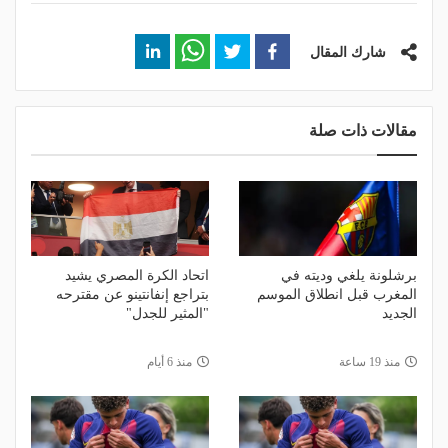
شارك المقال
مقالات ذات صلة
برشلونة يلغي وديته في
اتحاد الكرة المصري يشيد
المغرب قبل انطلاق الموسم
بتراجع إنفانتينو عن مقترحه
الجديد
"المثير للجدل"
منذ 19 ساعة
منذ 6 أيام