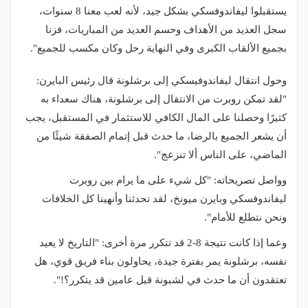
يستقبلوا ليفاندوفسكي بشكل جيد، لأنه لعب معنا 8 سنوات،
سجل العديد من الأهداف وحسم العديد من المباريات، فزنا
بجميع الألقاب الكبرى وفي النهاية رحل وكان مكسب للجميع".
وحول انتقال ليفاندوفيسكي إلى برشلونة قال رئيس البايرن:
"لقد تمكن روبرت من الانتقال إلى برشلونة، هناك سعداء به
كثيرًا وحصلنا على المال الكافي للاستثمار في المستقبل، يجب
أن يشعر الجميع بالرضا، ما حدث قبل إتمام الصفقة شيئًا من
الماضي، على الناس ألا تنزعج".
وواصل تصريحاته: "كل شيء على ما يرام بين روبرت
ليفاندوفسكي وبايرن ميونخ، لقد تحدثنا وأنهينا كل الخلافات
ونحن نتطلع للأمام".
وعما إذا كانت نتيجة 8-2 قد تتكرر مرة أخرى: "التاريخ لا يعيد
نفسه، برشلونة يمر بفترة جيدة، يحاولون بناء فريق قوي، هل
تعتقدون أن ما حدث في لشبونة قبل عامين قد يتكرر؟!".