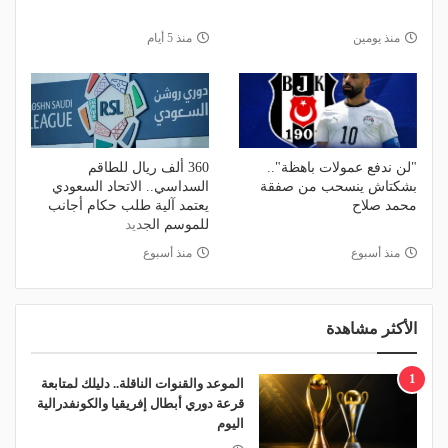
منذ يومين
منذ 5 أيام
"لن ندفع عمولات باهظة"..
360 ألف ريال للطاقم
بشكتاش ينسحب من صفقة
السداسي.. الاتحاد السعودي
محمد صلاح
يعتمد آلية طلب حكام أجانب
للموسم الجديد
منذ أسبوع
منذ أسبوع
الأكثر مشاهدة
1
الموعد والقنوات الناقلة.. دليلك لمتابعة
قرعة دوري أبطال إفريقيا والكونفدرالية
اليوم