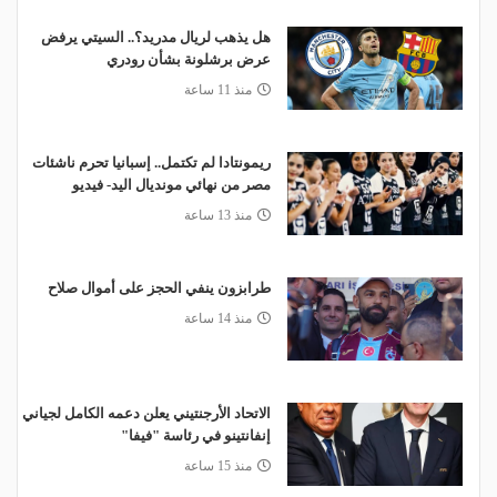
هل يذهب لريال مدريد؟.. السيتي يرفض
عرض برشلونة بشأن رودري
منذ 11 ساعة
ريمونتادا لم تكتمل.. إسبانيا تحرم ناشئات
مصر من نهائي مونديال اليد- فيديو
منذ 13 ساعة
طرابزون ينفي الحجز على أموال صلاح
منذ 14 ساعة
الاتحاد الأرجنتيني يعلن دعمه الكامل لجياني
إنفانتينو في رئاسة "فيفا"
منذ 15 ساعة