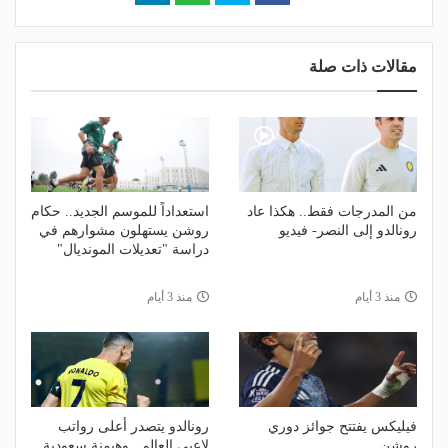
مقالات ذات صلة
من المدرجات فقط.. هكذا عاد
استعداداً للموسم الجديد.. حكام
رونالدو إلى النصر- فيديو
روشن يستهلون مشوارهم في
دراسة "تعديلات المونديال"
منذ 3 أيام
منذ 3 أيام
فيليكس يفتتح جوائز دوري
رونالدو يتصدر أعلى رواتب
روشن
لاعبي العالم.. وهيمنة سعودية