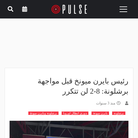
Toggle
navigation
رئيس بايرن ميونخ قبل مواجهة
برشلونة: 8-2 لن تتكرر
منذ 3 سنوات
برشلونة
بايرن ميونخ
دوري ابطال اوروبا
برشلونة وبايرن ميونخ