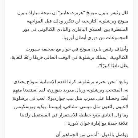
قال رئيس بايرن ميونخ "هربرت هاينر" إن نتيجة مباراة بايرن
ميونخ وبرشلونة التاريخية لن تتكرر وذلك قبل المواجهة
المنتظرة بين العملاق البافاري والنادي الكتالوني في دور
المجموعات من دوري أبطال أوروبا.
وأضاف رئيس بايرن ميونخ في حوار مع صحيفة سبورت
الكتالونية: "يمتلك برشلونة في الوقت الحالي فريقًا رائعًا للغاية،
يظل ناديًا كبيرًا".
وتابع: "نحن نحترم برشلونة، كرة القدم الإسبانية نموذج يحتذى
به، المنتخب وبرشلونة وريال مدريد يفوزون، لقد استفدنا منهم
أيضًا وحصلنا على مدرب مثل بيب جوارديولا، لعب في برشلونة
لاعبون رائعون مثل ميسي، تشافي، إنييستا، بيكيه وبوسكيتس
وما زال النادي يضع خططه للاستمرار في المستقبل ولدينا
علاقة جيدة مع إدارة خوان لابورتا".
وواصل بالقول: "أتمنى من الجماهير أن