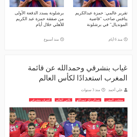
تقرير عالمي: حمزة عبدالكريم
برشلونة يسدد الدفعة الأولى
ينافس صاحب "قاضية
من صفقة حمزة عبد الكريم
المونديال" في برشلونة
للأهلي خلال أيام
منذ 6 أيام
منذ أسبوع
غياب بنشرقي وحمدالله عن قائمة
المغرب استعدادًا لكأس العالم
علي أحمد
منذ 3 سنوات
منتخب المغرب
عبدالرزاق حمدالله
كاس العالم
اشرف بنشرقي