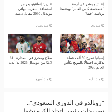
إنفانتينو يعتذر عن أزمة
تقارير: إنفانتينو يعرض
"خصخصة كأس العالم" ويحتفظ
استضافة المغرب لنهائي
برئاسة "فيفا"
مونديال 2030 مقابل دعمه
منذ يوم
منذ يومين
إسبانيا تطرح 50 ألف عملة
صلاح ومحرز في الصدارة.. 61
تذكارية احتفالًا بالتتويج بكأس
لاعبًا من مونديال 2026 بلا أندية
العالم 2026
منذ 6 أيام
منذ أسبوع
"رونالدو في الدوري السعودي"..
تصريحات رئيس اتحاد الكرة تشعل