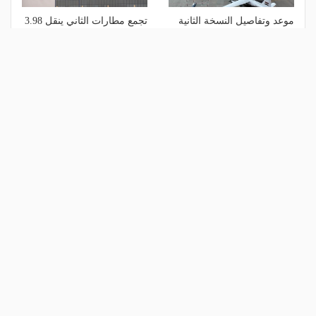
موعد وتفاصيل النسخة الثانية
تجمع مطارات الثاني ينقل 3.98
من معرض العلمين الدولي
مليون مسافر في الربع الثاني
للطيران والفضاء
من 2026
منذ أسبوع
منذ أسبوع
الأكثر مشاهدة
1
مالك نادي الخلود: صلاح انتقل للدوري
المناسب.. الدوري السعودي ليس مكانًا
لقضاء إجازة التقاعد
منذ 21 ساعة
2
مشاركة تاريخية و"أندية اندماج".. كل ما
تريد معرفته عن قرعة الدوري المصري
اليوم
منذ 22 ساعة