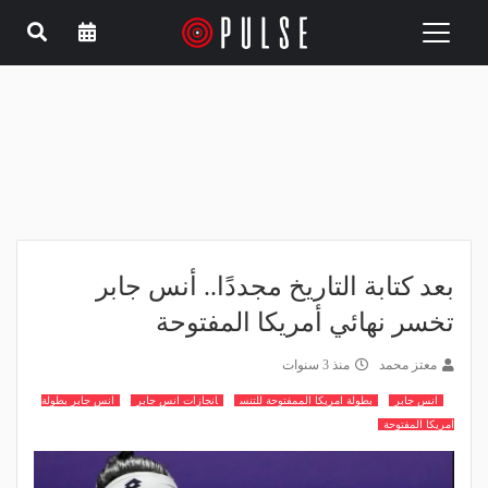
Toggle
navigation
بعد كتابة التاريخ مجددًا.. أنس جابر
تخسر نهائي أمريكا المفتوحة
معتز محمد
منذ 3 سنوات
انس جابر
بطولة امريكا الممفتوحة للتنس
انجازات انس جابر
انس جابر بطولة
امريكا المفتوحة