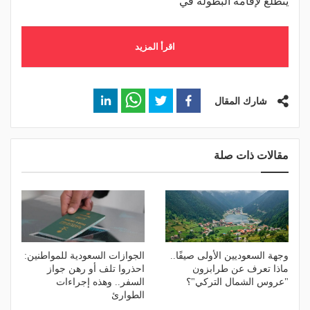
يتطلع لإقامة البطولة في
اقرأ المزيد
شارك المقال
مقالات ذات صلة
وجهة السعوديين الأولى صيفًا..
الجوازات السعودية للمواطنين:
ماذا تعرف عن طرابزون
احذروا تلف أو رهن جواز
"عروس الشمال التركي"؟
السفر.. وهذه إجراءات
الطوارئ