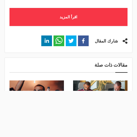
اقرأ المزيد
شارك المقال
مقالات ذات صلة
الصفقة تمت.. صلاح يوقع
في معقل طرابزون.. موعد
رسميًا لـ "طرابزون سبور"
حفل توقيع صلاح الليلة
منذ 56 دقيقة
منذ 5 ساعات