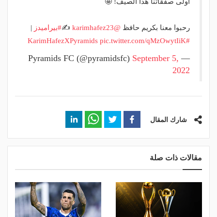
أولى صفقاتنا هذا الصيف! 🤩
رحبوا معنا بكريم حافظ
@karimhafez23
✍️
#بيراميدز
|
pic.twitter.com/qMzOwytIiK
#KarimHafezXPyramids
September 5,
— Pyramids FC (@pyramidsfc)
2022
شارك المقال
مقالات ذات صلة