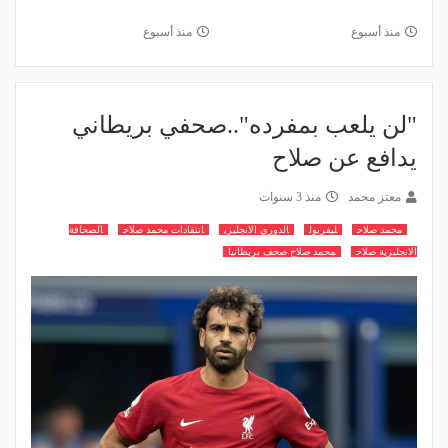
منذ أسبوع
منذ أسبوع
"لن يلعب بمفرده"..صحفي بريطاني
يدافع عن صلاح
معتز محمد
منذ 3 سنوات
محمد صلاح
ليفربول
الدوري الانجليزي
انتقادات محمد صلاح
الصحافة
الانجليزية صلاح
محمد صلاح صحف بريطانيا