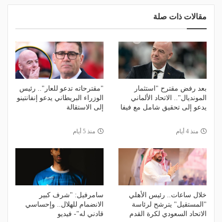
مقالات ذات صلة
بعد رفض مقترح "استثمار
"مقترحاته تدعو للعار".. رئيس
المونديال".. الاتحاد الألماني
الوزراء البريطاني يدعو إنفانتينو
يدعو إلى تحقيق شامل مع فيفا
إلى الاستقالة
منذ 4 أيام
منذ 5 أيام
خلال ساعات.. رئيس الأهلي
سامرفيل: "شرف كبير
"المستقيل" يترشح لرئاسة
الانضمام للهلال.. وإحساسي
الاتحاد السعودي لكرة القدم
قادني له"- فيديو