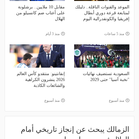
الموعد والقنوات الناقلة.. دليلك
مقابل 10 ملايين.. برشلونة
لمتابعة قرعة دوري أبطال
على أعتاب ضم كانسيلو من
إفريقيا والكونفدرالية اليوم
الهلال
منذ 5 ساعات
منذ 3 أيام
السعودية تستضيف نهائيات
إنفانتينو: منتقدو كأس العالم
"نخبة آسيا" حتى 2029
2026 ينشرون الكراهية
والشائعات الكاذبة
منذ أسبوع
منذ أسبوع
الزمالك يبحث عن إنجاز تاريخي أمام