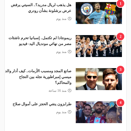
1
هل يذهب لريال مدريد؟.. السيتي يرفض
عرض برشلونة بشأن رودري
منذ يوم
2
ريمونتادا لم تكتمل.. إسبانيا تحرم ناشئات
مصر من نهائي مونديال اليد- فيديو
منذ يوم
3
صانع المجد ومسبب الأزمات.. كيف أدار والد
ميسي إمبراطورية نجله بين النجاح
والمحاكم؟
منذ 16 ساعة
4
طرابزون ينفي الحجز على أموال صلاح
منذ يوم