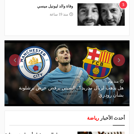
5
وفاة والد ليونيل ميسي
منذ 19 ساعة
منذ يوم
هل يذهب لريال مدريد؟.. السيتي يرفض عرض برشلونة
بشأن رودري
أحدث الأخبار
رياضة