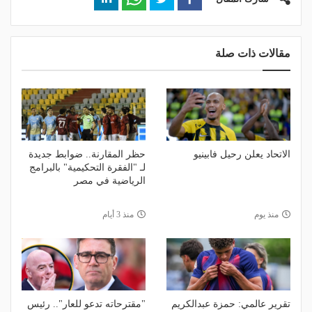
مقالات ذات صلة
الاتحاد يعلن رحيل فابينيو
حظر المقارنة.. ضوابط جديدة
لـ "الفقرة التحكيمية" بالبرامج
الرياضية في مصر
منذ يوم
منذ 3 أيام
تقرير عالمي: حمزة عبدالكريم
"مقترحاته تدعو للعار".. رئيس