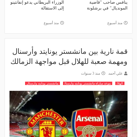
ينافس صاحب "قاضية
الوزراء البريطاني يدعو إنفانتينو
المونديال" في برشلونة
إلى الاستقالة
منذ أسبوع
منذ أسبوع
قمة نارية بين مانشستر يونايتد وأرسنال
ومهمة صعبة للهلال قبل مواجهة الزمالك
علي أحمد
منذ 3 سنوات
الهلال
موعد مباراة مانشستر يونايتد وارسنال
مانشستر يونايتد وارسنال