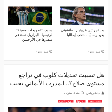
بعد تجربتين عربيتين.. مانشيني
بسبب "تصريحات مسيئة"
يعود رسميًا لمنتخب إيطاليا
لرئيسها.. البرازيل تستدعي
سفيرها في الأرجنتين
منذ أسبوع
منذ أسبوع
هل تسببت تعديلات كلوب في تراجع
مستوى صلاح؟.. المدرب الألماني يجيب
مباشر بلس
منذ 3 سنوات
محمد صلاح
ليفربول
يورجن كلوب