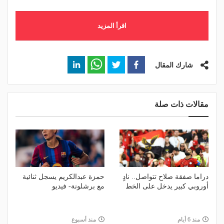
اقرأ المزيد
شارك المقال
مقالات ذات صلة
دراما صفقة صلاح تتواصل.. نادٍ
حمزة عبدالكريم يسجل ثنائية
أوروبي كبير يدخل على الخط
مع برشلونة- فيديو
منذ 6 أيام
منذ أسبوع