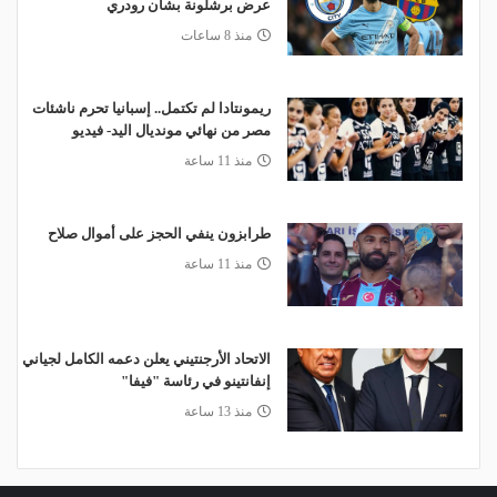
عرض برشلونة بشأن رودري
منذ 8 ساعات
ريمونتادا لم تكتمل.. إسبانيا تحرم ناشئات
مصر من نهائي مونديال اليد- فيديو
منذ 11 ساعة
طرابزون ينفي الحجز على أموال صلاح
منذ 11 ساعة
الاتحاد الأرجنتيني يعلن دعمه الكامل لجياني
إنفانتينو في رئاسة "فيفا"
منذ 13 ساعة