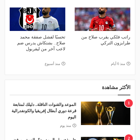
راتب فلكي يقرب صلاح من
تحسبًا لفشل صفقة محمد
طرابزون التركي
صلاح.. بشتكاش يدرس ضم
لاعب آخر من ليفربول
منذ 6 أيام
منذ أسبوع
الأكثر مشاهدة
1
الموعد والقنوات الناقلة.. دليلك لمتابعة
قرعة دوري أبطال إفريقيا والكونفدرالية
اليوم
منذ يوم
2
هل يذهب لريال مدريد؟.. السيتي يرفض