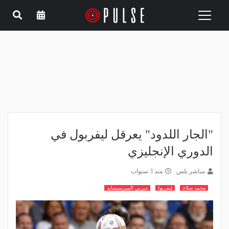
Toggle
navigation
"الجار اللدود" يعرقل ليفربول في
الدوري الإنجليزي
مباشر بلس
منذ 3 سنوات
محمد صلاح
ليفربول
ديربي الميرسيسايد