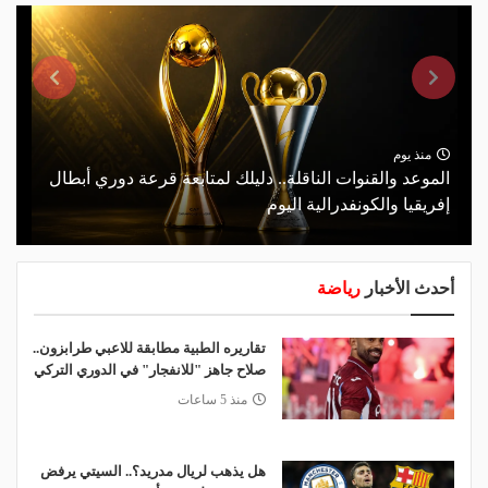
منذ يوم
الموعد والقنوات الناقلة.. دليلك لمتابعة قرعة دوري أبطال
إفريقيا والكونفدرالية اليوم
أحدث الأخبار
رياضة
تقاريره الطبية مطابقة للاعبي طرابزون..
صلاح جاهز "للانفجار" في الدوري التركي
منذ 5 ساعات
هل يذهب لريال مدريد؟.. السيتي يرفض