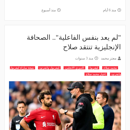
منذ 6 أيام
منذ أسبوع
"لم يعد بنفس الفاعلية".. الصحافة
الإنجليزية تنتقد صلاح
معتز محمد
منذ 3 سنوات
محمد صلاح
ليفربول
الدوري الانجليزي
ليفربول وايفرتون
نتيجة مباراة ليفربول
وايفرتون
اخبار محمد صلاح