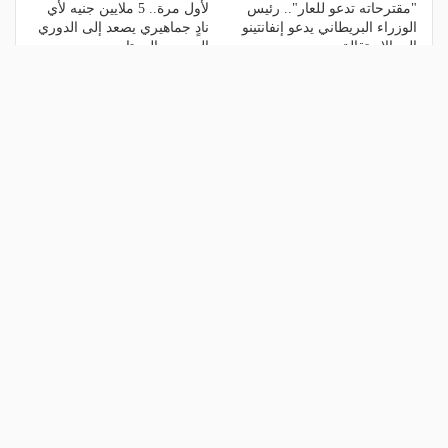
"مقترحاته تدعو للعار".. رئيس
لأول مرة.. 5 ملايين جنيه لأي
الوزراء البريطاني يدعو إنفانتينو
نادٍ جماهيري يصعد إلى الدوري
إلى الاستقالة
المصري الممتاز
منذ 5 أيام
منذ أسبوع
الأكثر مشاهدة
1
مالك نادي الخلود: صلاح انتقل للدوري
المناسب.. الدوري السعودي ليس مكانًا
لقضاء إجازة التقاعد
منذ 20 ساعة
2
مشاركة تاريخية و"أندية اندماج".. كل ما
تريد معرفته عن قرعة الدوري المصري
اليوم
منذ 22 ساعة
3