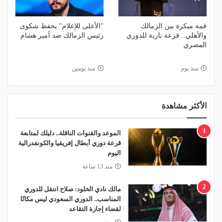
قمة مبكرة بين الزمالك
"الأعلى للإعلام" يحفظ شكوى
والأهلي.. قرعة نارية للدوري
رئيس الزمالك ضد أمير هشام
المصري
منذ يوم
منذ يومين
الأكثر مشاهدة
1
الموعد والقنوات الناقلة.. دليلك لمتابعة
قرعة دوري أبطال إفريقيا والكونفدرالية
اليوم
منذ 13 ساعة
2
مالك نادي الخلود: صلاح انتقل للدوري
المناسب.. الدوري السعودي ليس مكانًا
لقضاء إجازة التقاعد