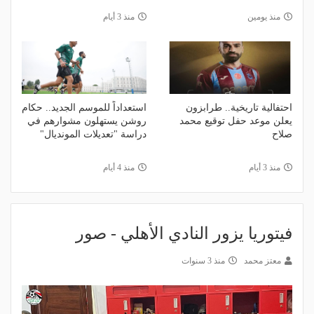
منذ يومين
منذ 3 أيام
احتفالية تاريخية.. طرابزون
استعداداً للموسم الجديد.. حكام
يعلن موعد حفل توقيع محمد
روشن يستهلون مشوارهم في
صلاح
دراسة "تعديلات المونديال"
منذ 3 أيام
منذ 4 أيام
فيتوريا يزور النادي الأهلي - صور
معتز محمد
منذ 3 سنوات