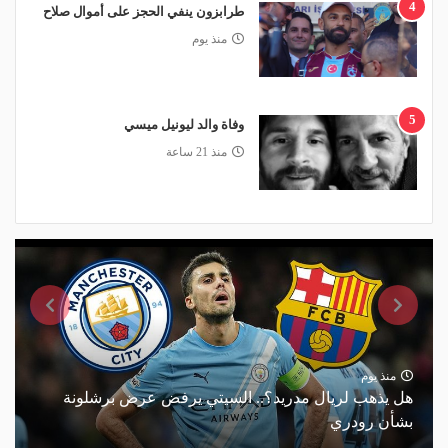
4
طرابزون ينفي الحجز على أموال صلاح
منذ يوم
5
وفاة والد ليونيل ميسي
منذ 21 ساعة
منذ يوم
هل يذهب لريال مدريد؟.. السيتي يرفض عرض برشلونة
بشأن رودري