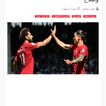
معتز محمد
منذ 3 سنوات
محمد صلاح
ليفربول
الدوري الانجليزي
داروين نونيز