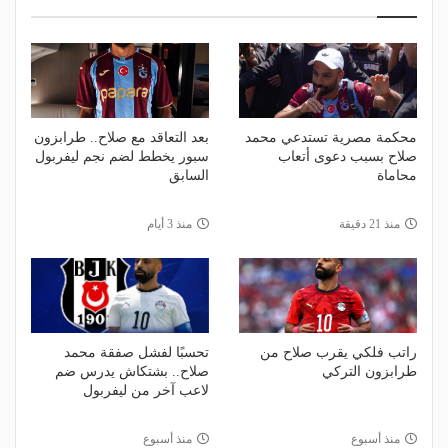
محكمة مصرية تستدعي محمد
بعد التعاقد مع صلاح.. طرابزون
صلاح بسبب دعوى أتعاب
سبور يخطط لضم نجم ليفربول
محاماة
السابق
منذ 21 دقيقة
منذ 3 أيام
راتب فلكي يقرب صلاح من
تحسبًا لفشل صفقة محمد
طرابزون التركي
صلاح.. بشتكاش يدرس ضم
لاعب آخر من ليفربول
منذ أسبوع
منذ أسبوع