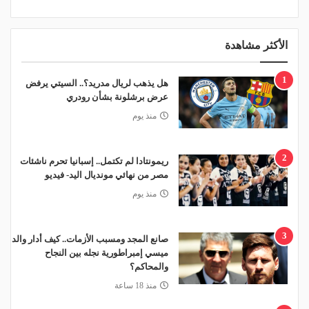
الأكثر مشاهدة
1
هل يذهب لريال مدريد؟.. السيتي يرفض
عرض برشلونة بشأن رودري
منذ يوم
2
ريمونتادا لم تكتمل.. إسبانيا تحرم ناشئات
مصر من نهائي مونديال اليد- فيديو
منذ يوم
3
صانع المجد ومسبب الأزمات.. كيف أدار والد
ميسي إمبراطورية نجله بين النجاح
والمحاكم؟
منذ 18 ساعة