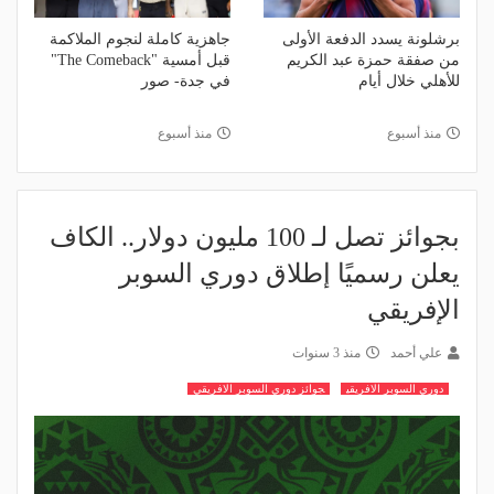
برشلونة يسدد الدفعة الأولى
جاهزية كاملة لنجوم الملاكمة
من صفقة حمزة عبد الكريم
قبل أمسية "The Comeback"
للأهلي خلال أيام
في جدة- صور
منذ أسبوع
منذ أسبوع
بجوائز تصل لـ 100 مليون دولار.. الكاف
يعلن رسميًا إطلاق دوري السوبر
الإفريقي
علي أحمد
منذ 3 سنوات
دوري السوبر الافريقي
جوائز دوري السوبر الافريقي