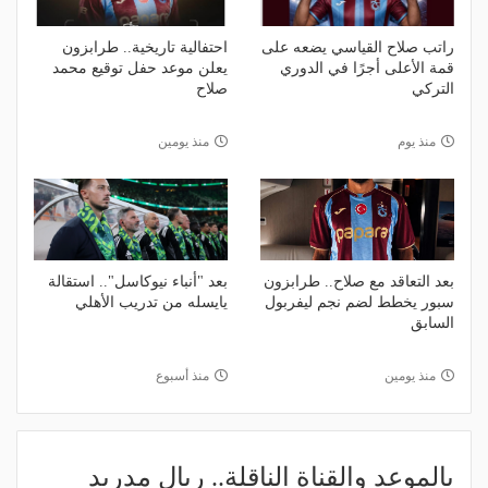
راتب صلاح القياسي يضعه على
احتفالية تاريخية.. طرابزون
قمة الأعلى أجرًا في الدوري
يعلن موعد حفل توقيع محمد
التركي
صلاح
منذ يوم
منذ يومين
بعد التعاقد مع صلاح.. طرابزون
بعد "أنباء نيوكاسل".. استقالة
سبور يخطط لضم نجم ليفربول
يايسله من تدريب الأهلي
السابق
منذ يومين
منذ أسبوع
بالموعد والقناة الناقلة.. ريال مدريد