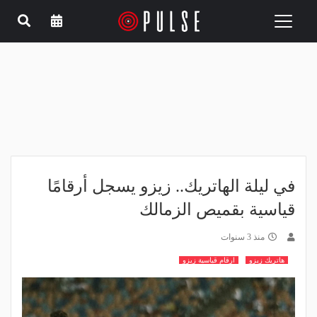
Toggle
navigation
في ليلة الهاتريك.. زيزو يسجل أرقامًا
قياسية بقميص الزمالك
منذ 3 سنوات
هاتريك زيزو
ارقام قياسية زيزو