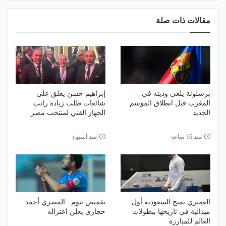
مقالات ذات صلة
برشلونة يلغي وديته في
إبراهيم حسن يعلق على
المغرب قبل انطلاق الموسم
شائعات طلب زيادة راتب
الجديد
الجهاز الفني لمنتخب مصر
منذ 16 ساعة
منذ أسبوع
العميري يمنح السعودية أول
بقميص نيوم.. المصري أحمد
ميدالية في تاريخها ببطولات
حجازي يعلن اعتزاله
العالم للمبارزة