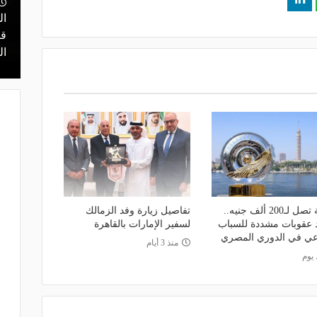
ال
منذ يوم
 محمد علي بن
قرعة تمهيدي أبطال إفريقيا.. مهمة سهلة
قر
لـ "الزمالك" وعقبة مرتقبة في دور الـ 32
ال
غرامة تصل لـ200 ألف جنيه..
تفاصيل زيارة وفد الزمالك
د عقوبات مشددة للسباب
لسفير الإمارات بالقاهرة
عي في الدوري المصري
منذ 3 أيام
 يوم