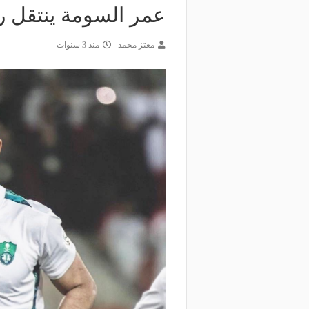
عمر السومة ينتقل ر
معتز محمد
منذ 3 سنوات