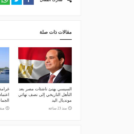
منذ يوم
وعد والقنوات الناقلة.. دليلك لمتابعة
منذ 18 ساعة
عة دوري أبطال إفريقيا والكونفدرالية
الأهلي يعلن رسميًا رحيل
وم
رمضان
مقالات ذات صلة
السيسي يهنئ ناشئات مصر بعد
التأهل التاريخي إلى نصف نهائي
اعتما
مونديال اليد
الجما
منذ 23 ساعة
منذ