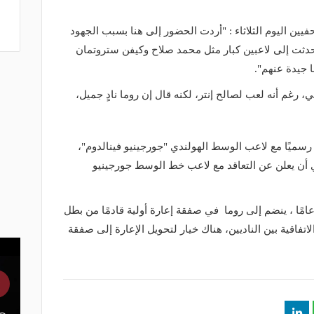
فيين اليوم الثلاثاء : "أردت الحضور إلى هنا بسبب الجهود
 تحدثت إلى لاعبين كبار مثل محمد صلاح وكيفن ستروتمان
 جيدة عنهم".
رغم أنه لعب لصالح إنتر، لكنه قال إن روما نادٍ جميل،
 رسميًا مع لاعب الوسط الهولندي "جورجينيو فينالدوم"،
ي أن يعلن عن التعاقد مع لاعب خط الوسط جورجينيو
وضح : "فينالدوم ، البالغ من العمر 31 عامًا ، ينضم إلى روما في صفقة إعارة أولية قادمًا من بطل
فاقية بين الناديين، هناك خيار لتحويل الإعارة إلى صفقة