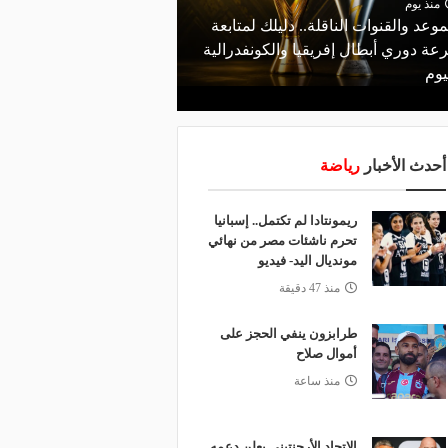
منذ يوم
موعد والقنوات الناقلة.. دليلك لمتابعة
منذ 18 ساعة
عة دوري أبطال إفريقيا والكونفدرالية
الأهلي يعلن رسميًا رحيل
يوم
رمضان
أحدث الأخبار
رياضة
ريمونتادا لم تكتمل.. إسبانيا
تحرم ناشئات مصر من نهائي
مونديال اليد- فيديو
منذ 47 دقيقة
طرابزون ينفي الحجز على
أموال صلاح
منذ ساعة
الاتحاد الأرجنتيني يعلن دعمه