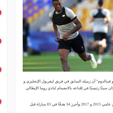
نالدوم" أن زميله السابق في فريق ليفربول الإنجليزي و
سببًا رئيسيًا في إقناعه بالانضمام لنادي روما الإيطالي
وقضى صلاح موسمين في نادي روما بين عامي 2015 و 2017 وأحرز 34 هدفًا في 83 مباراة قبل