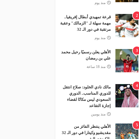
منذ يوم
2
قرعة تمهيدي أبطال إفريقيا..
مهمة سهلة لـ "الزمالك" وعقبة
مرتقبة في دور الـ 32
منذ يوم
3
الأهلي يعلن رسميًا رحيل محمد
علي بن رمضان
منذ 18 ساعة
4
مالك نادي الخلود: صلاح انتقل
للدوري المناسب.. الدوري
السعودي ليس مكانًا لقضاء
إجازة التقاعد
منذ يومين
5
الأهلي ينتظر الفائز من
مقديشيو وكيتارا في دور الـ 32
بالكونفدرالية