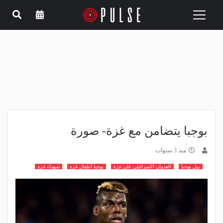
Toggle
navigation
بوجبا يتضامن مع غزة- صورة
منذ 3 سنوات
بول بوجبا
العدوان الاسرائيلي على غزة
بوجبا أطفال غزة
شهداء غزة