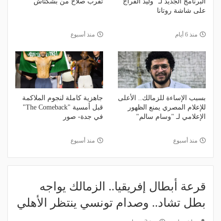
البرنامج الجديد لـ "وليد الفراج"
تقّرب صلاح من بشكتاش
على شاشة روتانا
منذ 6 أيام
منذ أسبوع
بسبب الإساءة للزمالك.. الأعلى
جاهزية كاملة لنجوم الملاكمة
للإعلام المصري يمنع الظهور
قبل أمسية "The Comeback"
الإعلامي لـ "وسام سالم"
في جدة- صور
منذ أسبوع
منذ أسبوع
قرعة أبطال إفريقيا.. الزمالك يواجه
بطل تشاد.. وصدام تونسي ينتظر الأهلي