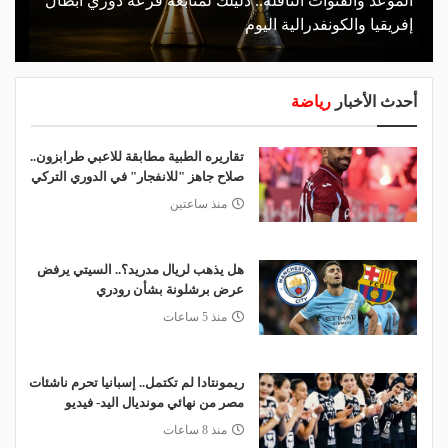
الموعد والقنوات الناقلة.. دليلك لمتابعة قرعة دوري أبطال
إفريقيا والكونفدرالية اليوم
أحدث الأخبار
رياضة
تقاريره الطبية مطابقة للاعبي طرابزون..
صلاح جاهز "للانفجار" في الدوري التركي
منذ ساعتين
هل يذهب لريال مدريد؟.. السيتي يرفض
عرض برشلونة بشأن رودري
منذ 5 ساعات
ريمونتادا لم تكتمل.. إسبانيا تحرم ناشئات
مصر من نهائي مونديال اليد- فيديو
منذ 8 ساعات