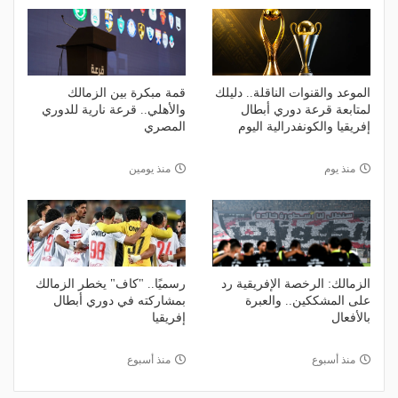
الموعد والقنوات الناقلة.. دليلك
قمة مبكرة بين الزمالك
لمتابعة قرعة دوري أبطال
والأهلي.. قرعة نارية للدوري
إفريقيا والكونفدرالية اليوم
المصري
منذ يوم
منذ يومين
الزمالك: الرخصة الإفريقية رد
رسميًا.. "كاف" يخطر الزمالك
على المشككين.. والعبرة
بمشاركته في دوري أبطال
بالأفعال
إفريقيا
منذ أسبوع
منذ أسبوع