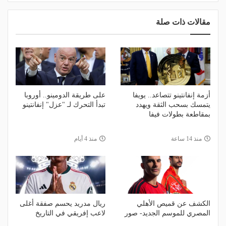
مقالات ذات صلة
أزمة إنفانتينو تتصاعد.. يويفا
على طريقة الدومينو.. أوروبا
يتمسك بسحب الثقة ويهدد
تبدأ التحرك لـ "عزل" إنفانتينو
بمقاطعة بطولات فيفا
منذ 14 ساعة
منذ 4 أيام
الكشف عن قميص الأهلي
ريال مدريد يحسم صفقة أغلى
المصري للموسم الجديد- صور
لاعب إفريقي في التاريخ