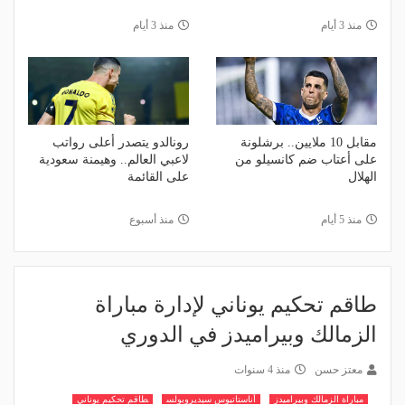
منذ 3 أيام
منذ 3 أيام
مقابل 10 ملايين.. برشلونة
رونالدو يتصدر أعلى رواتب
على أعتاب ضم كانسيلو من
لاعبي العالم.. وهيمنة سعودية
الهلال
على القائمة
منذ 5 أيام
منذ أسبوع
طاقم تحكيم يوناني لإدارة مباراة
الزمالك وبيراميدز في الدوري
معتز حسن
منذ 4 سنوات
مباراة الزمالك وبيراميدز
أناستاتيوس سيديروبولس
طاقم تحكيم يوناني