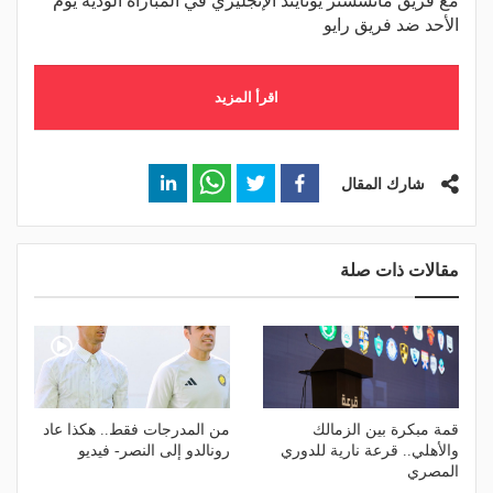
مع فريق مانشستر يونايتد الإنجليزي في المباراة الودية يوم
الأحد ضد فريق رايو
اقرأ المزيد
شارك المقال
مقالات ذات صلة
قمة مبكرة بين الزمالك
من المدرجات فقط.. هكذا عاد
والأهلي.. قرعة نارية للدوري
رونالدو إلى النصر- فيديو
المصري