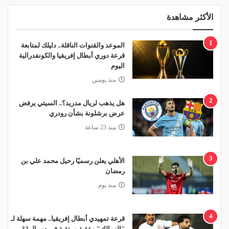
الأكثر مشاهدة
1
الموعد والقنوات الناقلة.. دليلك لمتابعة
قرعة دوري أبطال إفريقيا والكونفدرالية
اليوم
منذ يومين
2
هل يذهب لريال مدريد؟.. السيتي يرفض
عرض برشلونة بشأن رودري
منذ 23 ساعة
3
الأهلي يعلن رسميًا رحيل محمد علي بن
رمضان
منذ يوم
4
قرعة تمهيدي أبطال إفريقيا.. مهمة سهلة لـ
"الزمالك" وعقبة مرتقبة في دور الـ 32