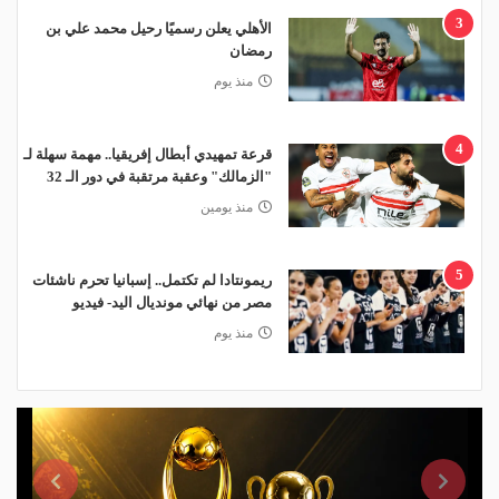
3
الأهلي يعلن رسميًا رحيل محمد علي بن
رمضان
منذ يوم
4
قرعة تمهيدي أبطال إفريقيا.. مهمة سهلة لـ
"الزمالك" وعقبة مرتقبة في دور الـ 32
منذ يومين
5
ريمونتادا لم تكتمل.. إسبانيا تحرم ناشئات
مصر من نهائي مونديال اليد- فيديو
منذ يوم