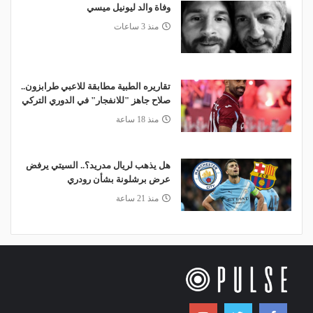
وفاة والد ليونيل ميسي
منذ 3 ساعات
تقاريره الطبية مطابقة للاعبي طرابزون..
صلاح جاهز "للانفجار" في الدوري التركي
منذ 18 ساعة
هل يذهب لريال مدريد؟.. السيتي يرفض
عرض برشلونة بشأن رودري
منذ 21 ساعة