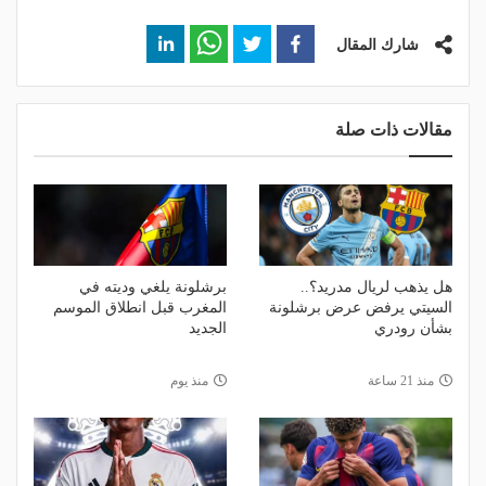
شارك المقال
مقالات ذات صلة
هل يذهب لريال مدريد؟..
برشلونة يلغي وديته في
السيتي يرفض عرض برشلونة
المغرب قبل انطلاق الموسم
بشأن رودري
الجديد
منذ 21 ساعة
منذ يوم