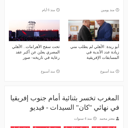
منذ يومين
منذ 6 أيام
أبو ريدة: الأهلي لم يطلب مني
تحت سفح الأهرامات.. الأهلي
زيادة عدد الأندية في
المصري يعلن عن أكبر عقد
المسابقات الإفريقية
رعاية في تاريخه- صور
منذ أسبوع
منذ أسبوع
المغرب تخسر بثنائية أمام جنوب إفريقيا
في نهائي "كان" السيدات - فيديو
معتز محمد
منذ 4 سنوات
كرة القدم النسائية
امم افريقيا للسيدات
منتخب المغرب سيدات
نتيجة نهائي امم