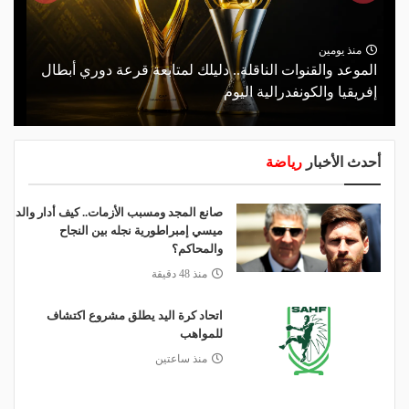
منذ يومين
الموعد والقنوات الناقلة.. دليلك لمتابعة قرعة دوري أبطال
إفريقيا والكونفدرالية اليوم
أحدث الأخبار
رياضة
صانع المجد ومسبب الأزمات.. كيف أدار والد
ميسي إمبراطورية نجله بين النجاح
والمحاكم؟
منذ 48 دقيقة
اتحاد كرة اليد يطلق مشروع اكتشاف
للمواهب
منذ ساعتين