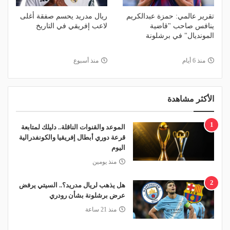
تقرير عالمي: حمزة عبدالكريم
ريال مدريد يحسم صفقة أغلى
ينافس صاحب "قاضية
لاعب إفريقي في التاريخ
المونديال" في برشلونة
منذ 6 أيام
منذ أسبوع
الأكثر مشاهدة
1
الموعد والقنوات الناقلة.. دليلك لمتابعة
قرعة دوري أبطال إفريقيا والكونفدرالية
اليوم
منذ يومين
2
هل يذهب لريال مدريد؟.. السيتي يرفض
عرض برشلونة بشأن رودري
منذ 21 ساعة