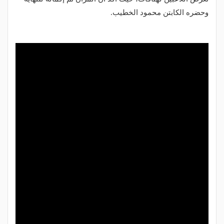
وحضره الكابتن محمود الخطيب.