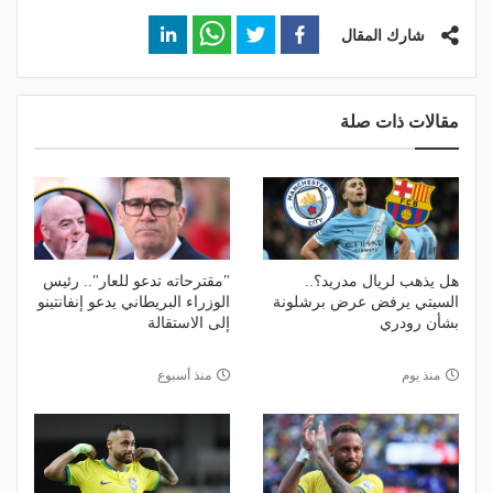
شارك المقال
مقالات ذات صلة
هل يذهب لريال مدريد؟..
"مقترحاته تدعو للعار".. رئيس
السيتي يرفض عرض برشلونة
الوزراء البريطاني يدعو إنفانتينو
بشأن رودري
إلى الاستقالة
منذ يوم
منذ أسبوع