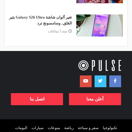
تغير ألوان شاشة Galaxy S26 Ultra يثير
القلق.. وسامسونج ترد
منذ 5 ساعات
أعلن معنا
اتصل بنا
تكنولوجيا
سفر و سياحة
رياضة
منوعات
سيارات
البومات