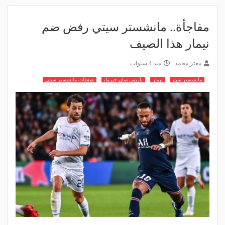
مفاجأة.. مانشستر سيتي رفض ضم
نيمار هذا الصيف
معتز محمد
منذ 4 سنوات
مانشستر سيتي
نيمار
باريس سان جيرمان
صفقات مانشستر سيتي