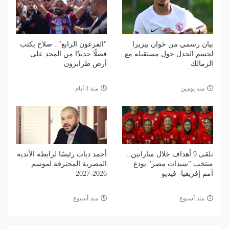
بيان رسمي من خوان بيزيرا
"الفرعون الرابع".. صلاح يكتب
لحسم الجدل حول مستقبله مع
فصلًا جديدًا من المجد على
الزمالك
أرض طرابزون
منذ يومين
منذ 3 أيام
تلقى 9 أهداف خلال مباراتين..
أحمد دياب رئيسًا لرابطة الأندية
منتخب "سيدات مصر" يودع
المصرية المحترفة لموسم
أمم إفريقيا- فيديو
2026-2027
منذ أسبوع
منذ أسبوع