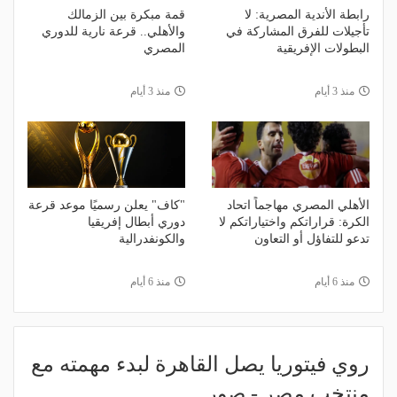
رابطة الأندية المصرية: لا
قمة مبكرة بين الزمالك
تأجيلات للفرق المشاركة في
والأهلي.. قرعة نارية للدوري
البطولات الإفريقية
المصري
منذ 3 أيام
منذ 3 أيام
الأهلي المصري مهاجماً اتحاد
"كاف" يعلن رسميًا موعد قرعة
الكرة: قراراتكم واختياراتكم لا
دوري أبطال إفريقيا
تدعو للتفاؤل أو التعاون
والكونفدرالية
منذ 6 أيام
منذ 6 أيام
روي فيتوريا يصل القاهرة لبدء مهمته مع
منتخب مصر - صور