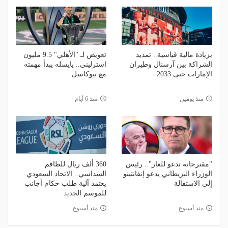
بزيادة مالية قياسية.. تمديد
تعويض لـ "الأهلي" 9.5 مليون
الشراكة بين آرسنال وطيران
استرليني.. يايسله يبدأ مهمته
الإمارات حتى 2033
مع نيوكاسل
منذ يومين
منذ 6 أيام
"مقترحاته تدعو للعار".. رئيس
360 ألف ريال للطاقم
الوزراء البريطاني يدعو إنفانتينو
السداسي.. الاتحاد السعودي
إلى الاستقالة
يعتمد آلية طلب حكام أجانب
للموسم الجديد
منذ أسبوع
منذ أسبوع