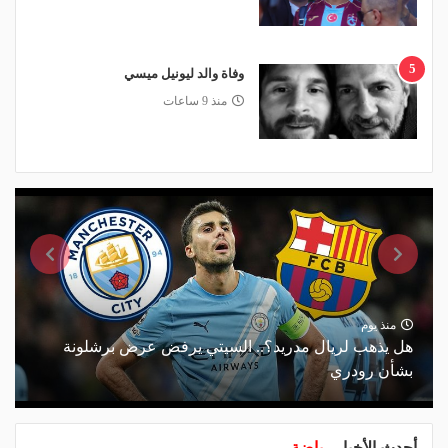
5
وفاة والد ليونيل ميسي
منذ 9 ساعات
منذ يوم
هل يذهب لريال مدريد؟.. السيتي يرفض عرض برشلونة
بشأن رودري
أحدث الأخبار
رياضة