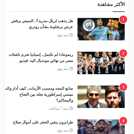
الأكثر مشاهدة
1
هل يذهب لريال مدريد؟.. السيتي يرفض
عرض برشلونة بشأن رودري
منذ يوم
2
ريمونتادا لم تكتمل.. إسبانيا تحرم ناشئات
مصر من نهائي مونديال اليد- فيديو
منذ يوم
3
صانع المجد ومسبب الأزمات.. كيف أدار والد
ميسي إمبراطورية نجله بين النجاح
والمحاكم؟
منذ 7 ساعات
4
طرابزون ينفي الحجز على أموال صلاح
منذ يوم