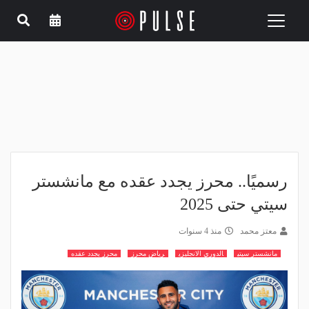
Toggle
navigation
رسميًا.. محرز يجدد عقده مع مانشستر
سيتي حتى 2025
معتز محمد
منذ 4 سنوات
مانشستر سيتي
الدوري الانجليزي
رياض محرز
محرز يجدد عقده