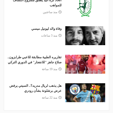
اتحاد كرة اليد يطلق مشروع اكتشاف
للمواهب
منذ ساعتين
وفاة والد ليونيل ميسي
منذ 3 ساعات
تقاريره الطبية مطابقة للاعبي طرابزون..
صلاح جاهز "للانفجار" في الدوري التركي
منذ 19 ساعة
هل يذهب لريال مدريد؟.. السيتي يرفض
عرض برشلونة بشأن رودري
منذ 22 ساعة