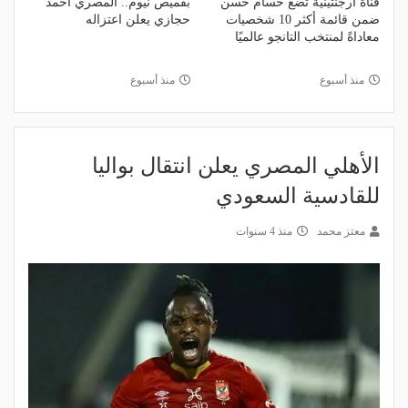
قناة أرجنتينية تضع حسام حسن
بقميص نيوم.. المصري أحمد
ضمن قائمة أكثر 10 شخصيات
حجازي يعلن اعتزاله
معاداةً لمنتخب التانجو عالميًا
منذ أسبوع
منذ أسبوع
الأهلي المصري يعلن انتقال بواليا
للقادسية السعودي
معتز محمد
منذ 4 سنوات