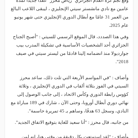
وقع نجم كرة القدم الجزائري "رياض محرز" عقدًا جديدًا لمدة
عامين مع نادي مانشستر سيتي الإنجليزي ، ليبقى اللاعب البالغ
من العمر 31 عامًا مع أبطال الدوري الإنجليزي حتى شهر يونيو
عام 2025.
وفي هذا الصددد، قال الموقع الرسمي للسيتي : "أصبح الجناح
الجزائري أحد الشخصيات الأساسية في تشكيلة المدرب بيب
جوارديولا منذ انضمامه إلينا قادمًا من ليستر سيتي في صيف
2018".
وأضاف : "في المواسم الأربعة التي تلت ذلك، ساعد محرز
السيتي في الفوز بثلاثة ألقاب في الدوري الإنجليزي ، وثلاثة
كؤوس رابطة الدوري وكأس الاتحاد ، إلى جانب الوصول إلى
نهائي دوري أبطال أوروبا، وحتى الآن ، شارك في 189 مباراة مع
النادي، وسجل 63 هدفًا، وساهم بـ 45 تمريرة حاسمة".
من جانبه، قال محرز : "أنا سعيد للغاية بتوقيع الاتفاق الجديد".
وأضاف : "لقد استمتعت بكل دقيقة من وقتي هنا، إنه لمن