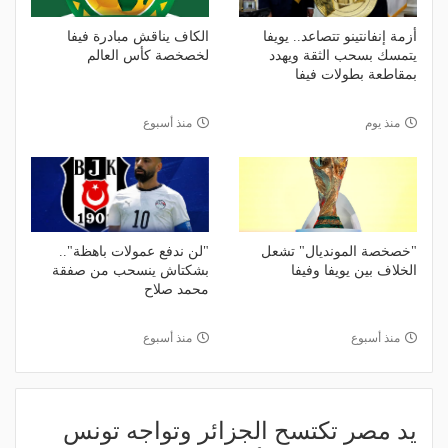
أزمة إنفانتينو تتصاعد.. يويفا
الكاف يناقش مبادرة فيفا
يتمسك بسحب الثقة ويهدد
لخصخصة كأس العالم
بمقاطعة بطولات فيفا
منذ يوم
منذ أسبوع
"خصخصة المونديال" تشعل
"لن ندفع عمولات باهظة"..
الخلاف بين يويفا وفيفا
بشكتاش ينسحب من صفقة
محمد صلاح
منذ أسبوع
منذ أسبوع
يد مصر تكتسح الجزائر وتواجه تونس