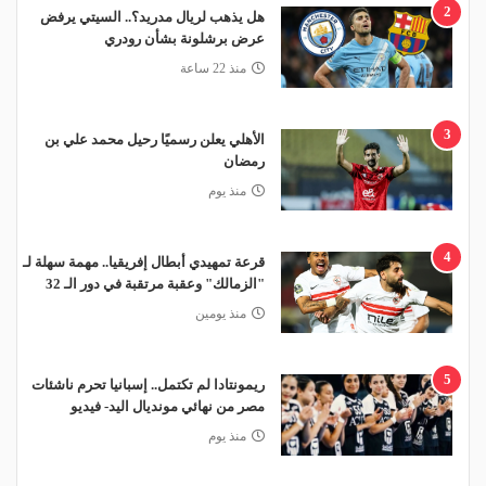
2
هل يذهب لريال مدريد؟.. السيتي يرفض
عرض برشلونة بشأن رودري
منذ 22 ساعة
3
الأهلي يعلن رسميًا رحيل محمد علي بن
رمضان
منذ يوم
4
قرعة تمهيدي أبطال إفريقيا.. مهمة سهلة لـ
"الزمالك" وعقبة مرتقبة في دور الـ 32
منذ يومين
5
ريمونتادا لم تكتمل.. إسبانيا تحرم ناشئات
مصر من نهائي مونديال اليد- فيديو
منذ يوم