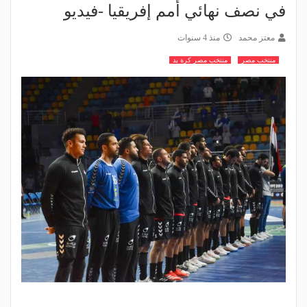
في نصف نهائي أمم إفريقيا -فيديو
معتز محمد
منذ 4 سنوات
منتخب مصر
منتخب مصر كرة يد