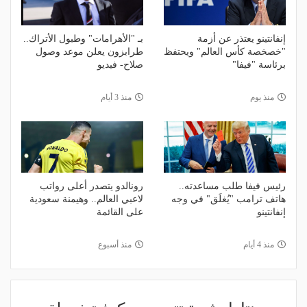
إنفانتينو يعتذر عن أزمة
بـ "الأهرامات" وطبول الأتراك..
"خصخصة كأس العالم" ويحتفظ
طرابزون يعلن موعد وصول
برئاسة "فيفا"
صلاح- فيديو
منذ يوم
منذ 3 أيام
رئيس فيفا طلب مساعدته..
رونالدو يتصدر أعلى رواتب
هاتف ترامب "يُغلَق" في وجه
لاعبي العالم.. وهيمنة سعودية
إنفانتينو
على القائمة
منذ 4 أيام
منذ أسبوع