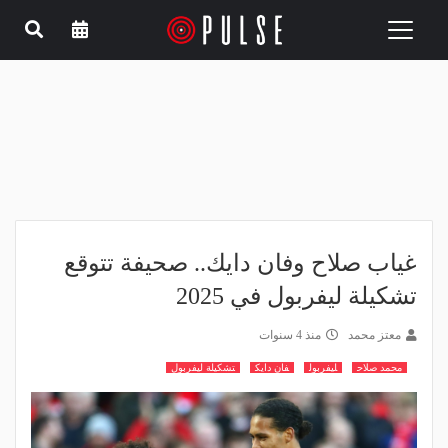
Toggle
navigation
غياب صلاح وفان دايك.. صحيفة تتوقع
تشكيلة ليفربول في 2025
معتز محمد
منذ 4 سنوات
محمد صلاح
ليفربول
فان دايك
تشكيلة ليفربول