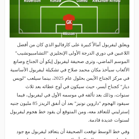
ويعلق ليفربول آمالاً كبيرة على كارفاليو الذي كان من أفضل
اللاعبين في دوري الدرجة الأولى الإنجليزي "التشامبيونشيب"
الموسم الماضي، وترى صحيفة ليفربول إيكو أن الجناح وصانع
الألعاب سيأخذ مكان محمد صلاح في تشكيلة ليفربول الأساسية
في مركز الجناح الأيمن بحلول عام 2025، بينما سيلعب "لويس
دياز" كجناح أيسر، حيث سيكون في أوج عطائه بعد ثلاث
سنوات، وذلك بعد تألقه في موسمه الأول في ليفربول، فيما
سيقود الهجوم "داروين نونيز" بعد أن أنفق الريدز 85 مليون جنيه
إسترليني للتعاقد معه، ومن المتوقع أن يقود خط هجوم ليفربول
لسنوات عديدة قادمة.
وفي خط الوسط توقعت الصحيفة أن يتعاقد ليفربول مع جود