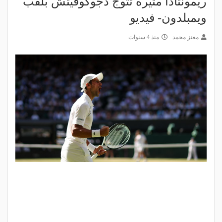
ريمونتادا مثيرة تتوج دجوكوفيتش بلقب
ويمبلدون- فيديو
معتز محمد
منذ 4 سنوات