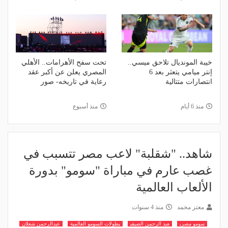
خيبة المونديال تلاحق ميسي..
تحت سفح الأهرامات.. الأهلي
إنتر ميامي يتعثر بعد 6
المصري يعلن عن أكبر عقد
انتصارات متتالية
رعاية في تاريخه- صور
منذ 6 أيام
منذ أسبوع
شاهد.. "شقلبة" لاعب مصر تتسبب في
غصب عارم في مباراة "سومو" بدورة
الألعاب العالمية
معتز محمد
منذ 4 سنوات
سومو مصري
عبد الرحمن الصيفي
بطولات السومو العالمية
عبدالرحمن شعلان