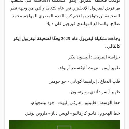
توقعت صحيفة "ليفربول إيكو" التشكيلة الأساسية التي سيلعب
بها فريق ليفربول الإنجليزي في عام 2025، والتي من وجهة نظر
الصحيفة لن يتواجد بها نجم كرة القدم المصري المهاجم محمد
صلاح، والمدافع الهولندي فيرجيل فان دايك.
وجاءت تشكيلة ليفربول عام 2025 وفقًا لصحيفة ليفربول إيكو
كالتالي :
حراسة المرمى : أليسون بيكر
ظهير أيمن : ترينت أليكسندر أرنولد.
قلب الدفاع : إبراهيما كوناتي - جو جوميز.
ظهير أيسر : أندي روبرتسون.
خط الوسط : فابينيو - هارفي إليوت - جود بيلنجهام.
خط الهجوم : فابيو كارفاليو - لويس دياز - داروين نونيز.