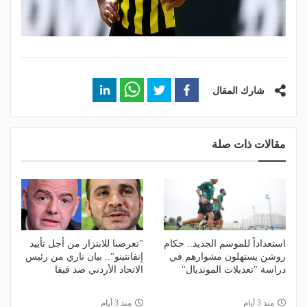
شارك المقال
مقالات ذات صلة
استعداداً للموسم الجديد.. حكام
"تعرضنا للابتزاز من أجل تأييد
روشن يستهلون مشوارهم في
إنفانتينو".. بيان ناري من رئيس
دراسة "تعديلات المونديال"
الاتحاد الأردني ضد فيفا
منذ 3 أيام
منذ 3 أيام