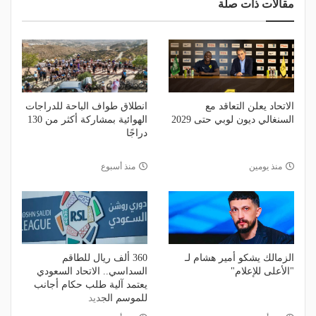
مقالات ذات صلة
الاتحاد يعلن التعاقد مع
انطلاق طواف الباحة للدراجات
السنغالي ديون لوبي حتى 2029
الهوائية بمشاركة أكثر من 130
دراجًا
منذ يومين
منذ أسبوع
الزمالك يشكو أمير هشام لـ
360 ألف ريال للطاقم
"الأعلى للإعلام"
السداسي.. الاتحاد السعودي
يعتمد آلية طلب حكام أجانب
للموسم الجديد