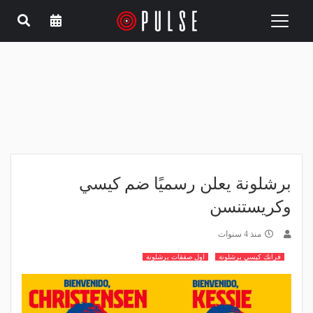
Toggle
navigation
برشلونة يعلن رسميًا ضم كيسي
وكريستنسن
منذ 4 سنوات
فرانك كيسي برشلونة
اول صفقات برشلونة