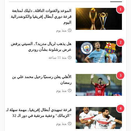
1
الموعد والقنوات الناقلة.. دليلك لمتابعة
قرعة دوري أبطال إفريقيا والكونفدرالية
اليوم
منذ يوم
2
هل يذهب لريال مدريد؟.. السيتي يرفض
عرض برشلونة بشأن رودري
منذ 11 ساعة
3
الأهلي يعلن رسميًا رحيل محمد علي بن
رمضان
منذ يوم
4
قرعة تمهيدي أبطال إفريقيا.. مهمة سهلة لـ
"الزمالك" وعقبة مرتقبة في دور الـ 32
منذ يوم