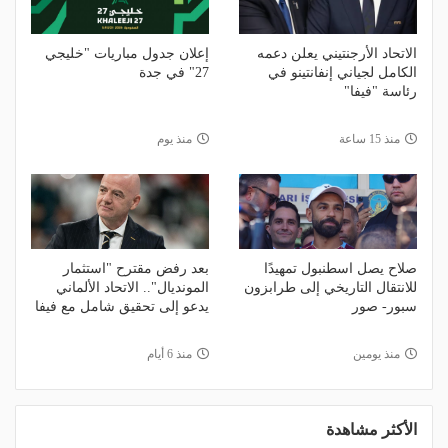
الاتحاد الأرجنتيني يعلن دعمه
إعلان جدول مباريات "خليجي
الكامل لجياني إنفانتينو في
27" في جدة
رئاسة "فيفا"
منذ 15 ساعة
منذ يوم
صلاح يصل اسطنبول تمهيدًا
بعد رفض مقترح "استثمار
للانتقال التاريخي إلى طرابزون
المونديال".. الاتحاد الألماني
سبور- صور
يدعو إلى تحقيق شامل مع فيفا
منذ يومين
منذ 6 أيام
الأكثر مشاهدة