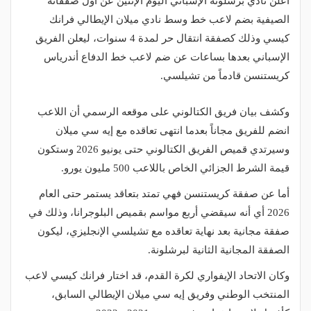
أعلن نادي برشلونة الإسباني اليوم الإثنين عن أول صفقاته
الصيفية بضم لاعب خط وسط نادي ميلان الإيطالي فرانك
كيسي وذلك كصفقة انتقال حر لمدة 4 سنوات، ليعلن الفريق
الإسباني بعدها بساعات عن ضم لاعب خط الدفاع أندرياس
كريستنسن قادماً من تشيلسي.
وكشف بيان فريق الكتالوني على موقعه الرسمي أن اللاعب
انضم للفريق مجاناً بعدما انتهى تعاقده مع إيه سي ميلان
وسيرتدي قميص الفريق الكتالوني حتى يونيو 2026 وستكون
قيمة الشرط الجزائي الخاص باللاعب 500 مليون يورو.
أما عن صفقة كريستنسن فهي تمتد بتعاقد يستمر حتى العام
2026 أي أنه سيقضي أربع مواسم بقميص البلوجرانا، وذلك في
صفقة مجانية بعد نهاية تعاقده مع تشيلسي الإنجليزي، ليكون
الصفقة المجانية الثانية لبرشلونة.
وكان الاتحاد الإيفواري لكرة القدم، قد اختار فرانك كيسي لاعب
المنتخب الوطني وفريق إيه سي ميلان الإيطالي السابق،