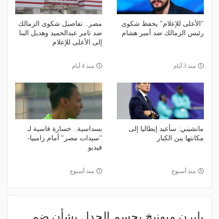
"الأعلى للإعلام" يحفظ شكوى
مصر.. تفاصيل شكوى الزمالك
رئيس الزمالك ضد أمير هشام
ضد تامر عبدالحميد وهديل البنا
إلى الأعلى للإعلام
منذ 3 أيام
منذ 4 أيام
مانشيني: سأعيد إيطاليا إلى
بسداسية.. خسارة قاسية لـ
مكانتها بين الكبار
"سيدات مصر" أمام زامبيا-
فيديو
منذ أسبوع
منذ أسبوع
بايرن ميونيخ يحسم الجدل بشأن ضم