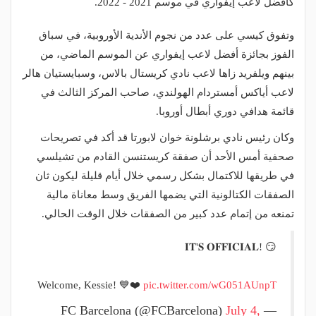
كأفضل لاعب إيفواري في موسم 2021 - 2022.
وتفوق كيسي على عدد من نجوم الأندية الأوروبية، في سباق
الفوز بجائزة أفضل لاعب إيفواري عن الموسم الماضي، من
بينهم ويلفريد زاها لاعب نادي كريستال بالاس، وسبايستيان هالر
لاعب أياكس أمستردام الهولندي، صاحب المركز الثالث في
قائمة هدافي دوري أبطال أوروبا.
وكان رئيس نادي برشلونة خوان لابورتا قد أكد في تصريحات
صحفية أمس الأحد أن صفقة كريستنسن القادم من تشيلسي
في طريقها للاكتمال بشكل رسمي خلال أيام قليلة ليكون ثان
الصفقات الكتالونية التي يضمها الفريق وسط معاناة مالية
تمنعه من إتمام عدد كبير من الصفقات خلال الوقت الحالي.
𝐈𝐓'𝐒 𝐎𝐅𝐅𝐈𝐂𝐈𝐀𝐋! 😏
Welcome, Kessie! 💙❤️
pic.twitter.com/wG051AUnpT
July 4,
— FC Barcelona (@FCBarcelona)