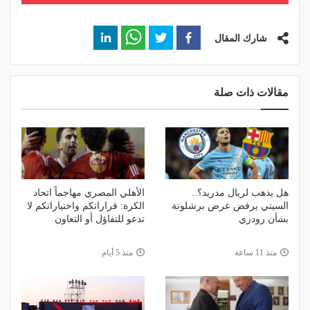
شارك المقال
مقالات ذات صلة
هل يذهب لريال مدريد؟..
الأهلي المصري مهاجماً اتحاد
السيتي يرفض عرض برشلونة
الكرة: قراراتكم واختياراتكم لا
بشأن رودري
تدعو للتفاؤل أو التعاون
منذ 11 ساعة
منذ 5 أيام