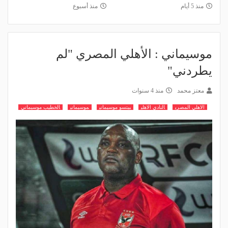
منذ 5 أيام
منذ أسبوع
موسيماني : الأهلي المصري "لم
يطردني"
معتز محمد
منذ 4 سنوات
الاهلي المصري
النادي الاهلي
بيتسو موسيماني
موسيماني
الخطيب موسيماني