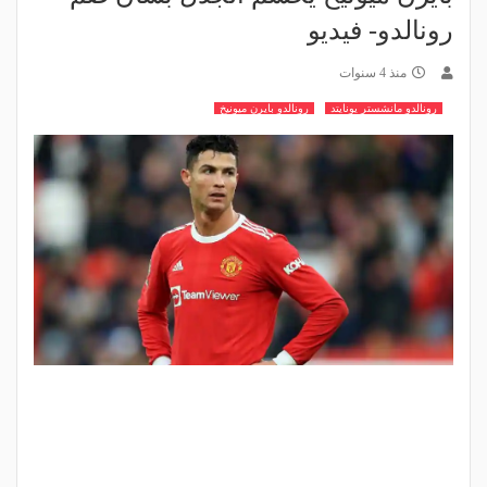
رونالدو- فيديو
منذ 4 سنوات
رونالدو مانشستر يونايتد
رونالدو بايرن ميونيخ