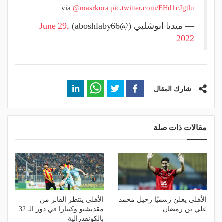
via
@masrkora
pic.twitter.com/EHd1cJgtlu
— ميديا ابوشلبي (@aboshlaby66)
June 29,
2022
شارك المقال
مقالات ذات صلة
الأهلي يعلن رسميًا رحيل محمد
الأهلي ينتظر الفائز من
علي بن رمضان
مقديشيو وكيتارا في دور الـ 32
بالكونفدرالية