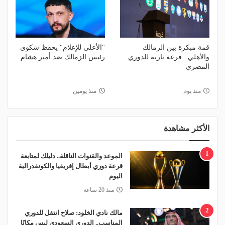
قمة مبكرة بين الزمالك
"الأعلى للإعلام" يحفظ شكوى
والأهلي.. قرعة نارية للدوري
رئيس الزمالك ضد أمير هشام
المصري
منذ يوم
منذ يومين
الأكثر مشاهدة
1
الموعد والقنوات الناقلة.. دليلك لمتابعة
قرعة دوري أبطال إفريقيا والكونفدرالية
اليوم
منذ 20 ساعة
2
مالك نادي الخلود: صلاح انتقل للدوري
المناسب.. الدوري السعودي ليس مكانًا