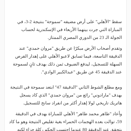
سقط "الأهلي" على أرض مضيفه "سموحة" بنتيجة 2-3، في
المباراة التي جرت بينهما الأربعاء في الإسكندرية لحساب
الجولة الـ 23 من الدوري المصري الممتاز.
وتقدم أصحاب الأرض مبكرًا عن طريق "مروان حمدي" عند
الدقيقة التاسعة، فيما تسابق لاعبو الأهلي على إهدار الفرص
السهلة للتسجيل، ليدفع الضيوف ثمن ذلك بهدف ثانٍ لسموحة
عند الدقيقة 45 عن طريق "عبدالكبير الوادي".
ومع مطلع الشوط الثاني "الدقيقة 47" ابتعد سموحة في النتيجة
بهدف "مارادوني" رائع من "مروان حمدي" الذي كاد يسجل
هاتريك تاريخي لولا إهدار أكثر من انفراد سانح للتسجيل.
وأعاد "طاهر محمد طاهر" الأهلي للمباراة بهدف في الدقيقة
59، توالت بعده الهجمات الحمراء بغية تقليص النتيجة وهو ما كاد
يتحقق عند الدقيقة 80 عندما احتسب الحكم ركلة جزاء لكنه