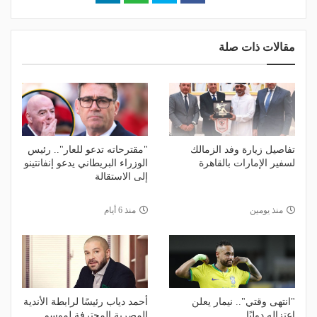
مقالات ذات صلة
تفاصيل زيارة وفد الزمالك
"مقترحاته تدعو للعار".. رئيس
لسفير الإمارات بالقاهرة
الوزراء البريطاني يدعو إنفانتينو
إلى الاستقالة
منذ يومين
منذ 6 أيام
"انتهى وقتي".. نيمار يعلن
أحمد دياب رئيسًا لرابطة الأندية
اعتزاله دوليًا
المصرية المحترفة لموسم