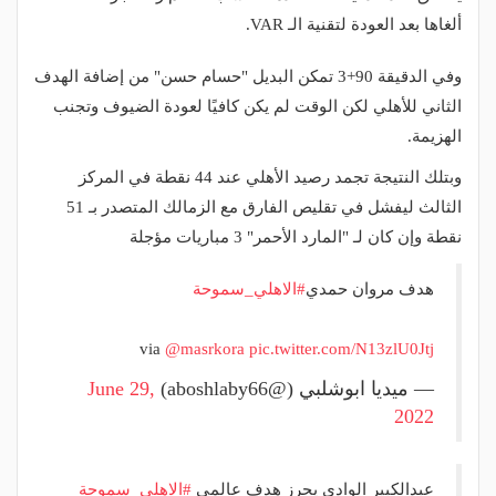
ألغاها بعد العودة لتقنية الـ VAR.
وفي الدقيقة 90+3 تمكن البديل "حسام حسن" من إضافة الهدف
الثاني للأهلي لكن الوقت لم يكن كافيًا لعودة الضيوف وتجنب
الهزيمة.
وبتلك النتيجة تجمد رصيد الأهلي عند 44 نقطة في المركز
الثالث ليفشل في تقليص الفارق مع الزمالك المتصدر بـ 51
نقطة وإن كان لـ "المارد الأحمر" 3 مباريات مؤجلة
هدف مروان حمدي
#الاهلي_سموحة
via
@masrkora
pic.twitter.com/N13zlU0Jtj
— ميديا ابوشلبي (@aboshlaby66)
June 29,
2022
عبدالكبير الوادي يحرز هدف عالمي
#الاهلي_سموحة