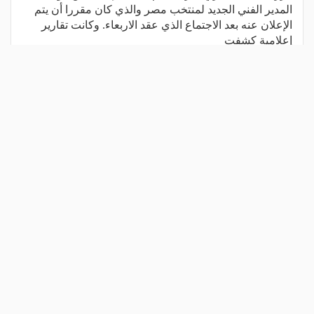
المدير الفني الجديد لمنتخب مصر والذي كان مقررا أن يتم
الإعلان عنه بعد الاجتماع الذي عقد الاربعاء. وكانت تقارير
إعلامية كشفت
اقرأ المزيد
شارك المقال
مقالات ذات صلة
إبراهيم حسن يعلق على
رحيل يوسف الدهشوري حرب..
شائعات طلب زيادة راتب
لاعب منتخب مصر السابق