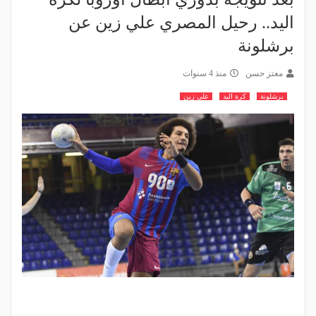
اليد.. رحيل المصري علي زين عن
برشلونة
معتز حسن
منذ 4 سنوات
برشلونة
كرة اليد
على زين