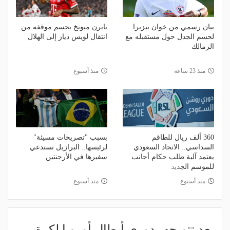
بيان رسمي من خوان بيزيرا
بايرن ميونخ يحسم موقفه من
لحسم الجدل حول مستقبله مع
انتقال لويس دياز إلى الهلال
الزمالك
منذ 23 ساعة
منذ أسبوع
360 ألف ريال للطاقم
بسبب "تصريحات مسيئة"
السداسي.. الاتحاد السعودي
لرئيسها.. البرازيل تستدعي
يعتمد آلية طلب حكام أجانب
سفيرها في الأرجنتين
للموسم الجديد
منذ أسبوع
منذ أسبوع
بعد تتويجه بدوري أبطال أوروبا لكرة