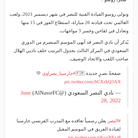
وتولى روسو القيادة الفنية للنصر في شهر ديسمبر 2021، ولعب
العالمي تحت قيادته 20 مباراة، استطاع الفوز في 15 منها
وتعادل في لقاءين وخسر 3 مواجهات.
يُذكر أن نادي النصر قد أنهى الموسم المنصرم من الدوري
السعودي في المركز الثالث بجدول الترتيب خلف ناديي الهلال
صاحب اللقب والاتحاد الوصيف.
صفحةُ نصـرٍ جديدة 🇫🇷
#جارسيا_نصراوي
💛
pic.twitter.com/JtCXzkQ3AX
— نادي النصر السعودي (@AlNassrFC)
June
28, 2022
#النصر
يعلن رسمياً تعاقده مع المدرب الفرنسي جارسيا
لقيادة الفريق في الموسم المقبل
pic.twitter.com/elkugNEvj8