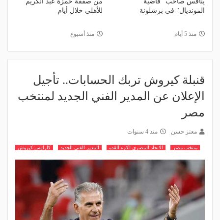
ينافس صاحب "قاضية
من صفقة حمزة عبد الكريم
المونديال" في برشلونة
للأهلي خلال أيام
منذ 5 أيام
منذ أسبوع
قنبلة كيروش تربك الحسابات.. تأجيل
الإعلان عن المدير الفني الجديد لمنتخب
مصر
معتز حسن
منذ 4 سنوات
منتخب مصر
الاتحاد المصري لكرة القدم
المدير الفني الجديد
كارلوس كيروش