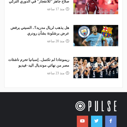
صلاح جاهز "للانفجار" في الدوري التركي
منذ 17 ساعة
هل يذهب لريال مدريد؟.. السيتي يرفض
عرض برشلونة بشأن رودري
منذ 20 ساعة
ريمونتادا لم تكتمل.. إسبانيا تحرم ناشئات
مصر من نهائي مونديال اليد- فيديو
منذ 23 ساعة