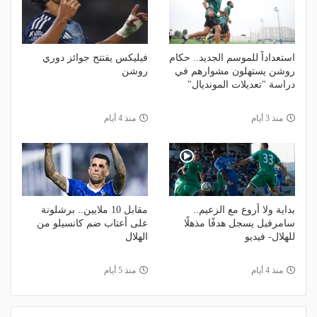
استعداداً للموسم الجديد.. حكام
فيليكس يفتتح جوائز دوري
روشن يستهلون مشوارهم في
روشن
دراسة "تعديلات المونديال"
منذ 3 أيام
منذ 4 أيام
بداية ولا أروع مع الزعيم..
مقابل 10 ملايين.. برشلونة
سامرفيل يسجل هدفًا مذهلًا
على أعتاب ضم كانسيلو من
للهلال- فيديو
الهلال
منذ 4 أيام
منذ 5 أيام