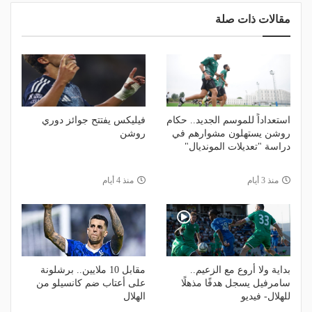
مقالات ذات صلة
استعداداً للموسم الجديد.. حكام
فيليكس يفتتح جوائز دوري
روشن يستهلون مشوارهم في
روشن
دراسة "تعديلات المونديال"
منذ 3 أيام
منذ 4 أيام
بداية ولا أروع مع الزعيم..
مقابل 10 ملايين.. برشلونة
سامرفيل يسجل هدفًا مذهلًا
على أعتاب ضم كانسيلو من
للهلال- فيديو
الهلال