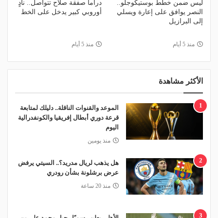
ليس ضمن خطط بوستيكوجلو..
دراما صفقة صلاح تتواصل.. نادٍ
النصر يوافق على إعارة ويسلي
أوروبي كبير يدخل على الخط
إلى البرازيل
منذ 5 أيام
منذ 5 أيام
الأكثر مشاهدة
1
الموعد والقنوات الناقلة.. دليلك لمتابعة
قرعة دوري أبطال إفريقيا والكونفدرالية
اليوم
منذ يومين
2
هل يذهب لريال مدريد؟.. السيتي يرفض
عرض برشلونة بشأن رودري
منذ 20 ساعة
3
الأهلي يعلن رسميًا رحيل محمد علي بن