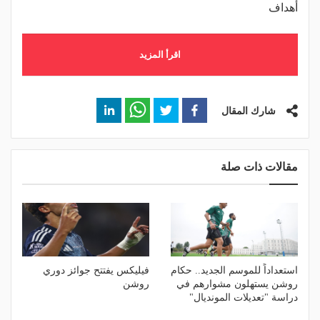
أهداف
اقرأ المزيد
شارك المقال
مقالات ذات صلة
استعداداً للموسم الجديد.. حكام
فيليكس يفتتح جوائز دوري
روشن يستهلون مشوارهم في
روشن
دراسة "تعديلات المونديال"