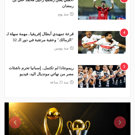
رمضان
منذ يوم
4
قرعة تمهيدي أبطال إفريقيا.. مهمة سهلة لـ
"الزمالك" وعقبة مرتقبة في دور الـ 32
منذ يومين
5
ريمونتادا لم تكتمل.. إسبانيا تحرم ناشئات
مصر من نهائي مونديال اليد- فيديو
منذ 23 ساعة