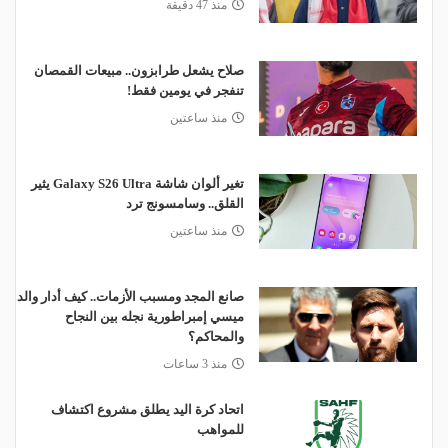
منذ 47 دقيقة
صلاح يشعل طرابزون.. مبيعات القمصان
تنفجر في يومين فقط!
منذ ساعتين
تغير ألوان شاشة Galaxy S26 Ultra يثير
القلق.. وسامسونج ترد
منذ ساعتين
صانع المجد ومسبب الأزمات.. كيف أدار والد
ميسي إمبراطورية نجله بين النجاح
والمحاكم؟
منذ 3 ساعات
اتحاد كرة اليد يطلق مشروع اكتشاف
للمواهب