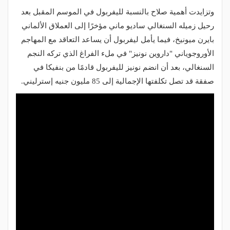
وتزايدت أهمية صلاح بالنسبة لليفربول في الموسم المقبل بعد
رحيل زميله السنغالي ساديو ماني مؤخرًا إلى العملاق الألماني
بايرن ميونيخ، فيما يأمل ليفربول أن يساعد التعاقد مع المهاجم
الأوروجوياني "داروين نونيز" في ملء الفراغ الذي تركه النجم
السنغالي، بعد أن انضم نونيز لليفربول قادمًا من بنفيكا في
صفقة قد تصل تكلفتها الإجمالية إلى 85 مليون جنيه إسترليني.