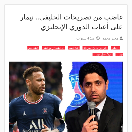
غاضب من تصريحات الخليفي.. نيمار
على أعتاب الدوري الإنجليزي
معتز محمد
منذ 4 سنوات
نيمار
باريس سان جيرمان
تشيلسي
مانشستر يونايتد
تشيلسي
نيمار
نيوكاسل نيمار