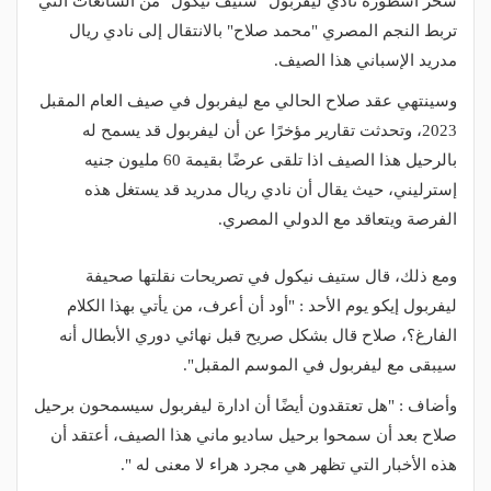
سخر أسطورة نادي ليفربول "ستيف نيكول" من الشائعات التي
تربط النجم المصري "محمد صلاح" بالانتقال إلى نادي ريال
مدريد الإسباني هذا الصيف.
وسينتهي عقد صلاح الحالي مع ليفربول في صيف العام المقبل
2023، وتحدثت تقارير مؤخرًا عن أن ليفربول قد يسمح له
بالرحيل هذا الصيف اذا تلقى عرضًا بقيمة 60 مليون جنيه
إسترليني، حيث يقال أن نادي ريال مدريد قد يستغل هذه
الفرصة ويتعاقد مع الدولي المصري.
ومع ذلك، قال ستيف نيكول في تصريحات نقلتها صحيفة
ليفربول إيكو يوم الأحد : "أود أن أعرف، من يأتي بهذا الكلام
الفارغ؟، صلاح قال بشكل صريح قبل نهائي دوري الأبطال أنه
سيبقى مع ليفربول في الموسم المقبل".
وأضاف : "هل تعتقدون أيضًا أن ادارة ليفربول سيسمحون برحيل
صلاح بعد أن سمحوا برحيل ساديو ماني هذا الصيف، أعتقد أن
هذه الأخبار التي تظهر هي مجرد هراء لا معنى له ".