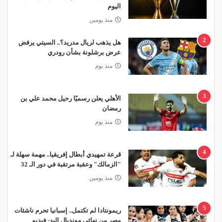
اليوم
منذ يومين
2
هل يذهب لريال مدريد؟.. السيتي يرفض
عرض برشلونة بشأن رودري
منذ يوم
3
الأهلي يعلن رسميًا رحيل محمد علي بن
رمضان
منذ يوم
4
قرعة تمهيدي أبطال إفريقيا.. مهمة سهلة لـ
"الزمالك" وعقبة مرتقبة في دور الـ 32
منذ يومين
5
ريمونتادا لم تكتمل.. إسبانيا تحرم ناشئات
مصر من نهائي مونديال اليد- فيديو