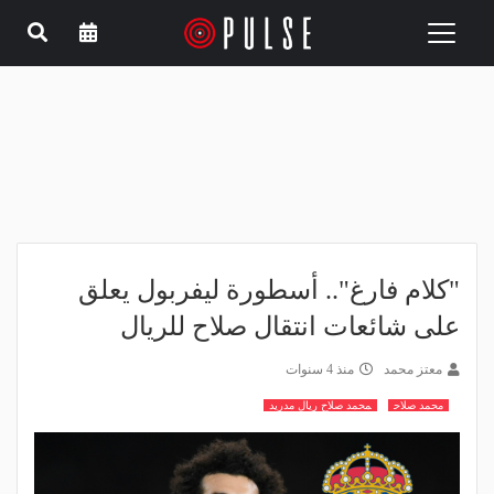
Toggle
navigation
"كلام فارغ".. أسطورة ليفربول يعلق
على شائعات انتقال صلاح للريال
معتز محمد
منذ 4 سنوات
محمد صلاح
محمد صلاح ريال مدريد